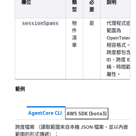
欄位
類
必
說明
型
要
物
是
代理程式追蹤
sessionSpans
件
範圍為
清
OpenTeleme
單
相容格式。每
跨度都包含追
ID、跨度 ID
稱、時間戳記
屬性。
範例
AgentCore CLI
AWS SDK (boto3)
跨度檔案 （讀取範圍來自本機 JSON 檔案，並以內嵌
範圍的形式傳遞）：