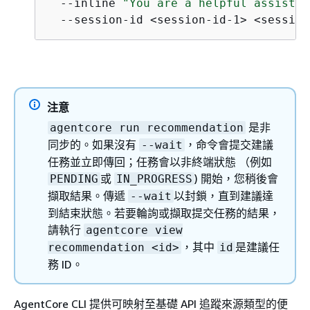
  --inline 
"You are a helpful assistan
  --session-id <session-id-1> <session
注意
是非
agentcore run recommendation
同步的。如果沒有
，命令會提交建議
--wait
任務並立即傳回；任務會以非終端狀態 （例如
或
) 開始，您稍後會
PENDING
IN_PROGRESS
擷取結果。傳遞
以封鎖，直到建議達
--wait
到結束狀態。若要輪詢或擷取提交任務的結果，
請執行
agentcore view
，其中
是建議任
recommendation <id>
id
務 ID。
AgentCore CLI 提供可映射至基礎 API 追蹤來源類型的便