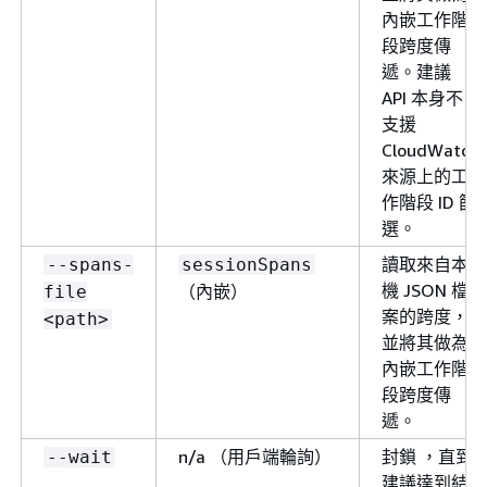
內嵌工作階
段跨度傳
遞。建議
API 本身不
支援
CloudWatch
來源上的工
作階段 ID 篩
選。
讀取來自本
--spans-
sessionSpans
機 JSON 檔
（內嵌）
file
案的跨度，
<path>
並將其做為
內嵌工作階
段跨度傳
遞。
n/a （用戶端輪詢）
封鎖 ，直到
--wait
建議達到結