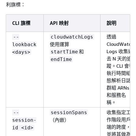
利旗標：
CLI 旗標
API 映射
說明
透過
--
cloudwatchLogs
CloudWatch
使用運算
lookback
Logs 收集過
和
startTime
<days>
去 N 天的追
endTime
蹤。CLI 會從
執行時間組
態解析日誌
群組 ARNs
和服務名
稱。
收集指定工
--
sessionSpans
作階段用戶
（內嵌）
session-
端的跨度，
id <id>
並將其做為