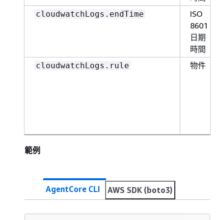
ISO
cloudwatchLogs.endTime
8601
日期
時間
物件
cloudwatchLogs.rule
範例
AgentCore CLI
AWS SDK (boto3)