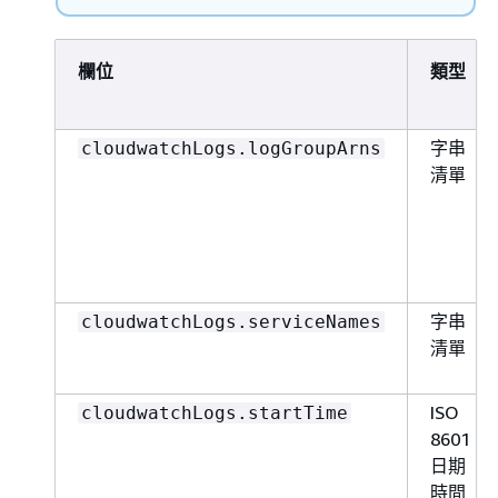
欄位
類型
字串
cloudwatchLogs.logGroupArns
清單
字串
cloudwatchLogs.serviceNames
清單
ISO
cloudwatchLogs.startTime
8601
日期
時間