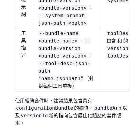
bundle-version
systemPro
示
+
<bundle-version>
詞
--system-prompt-
json-path <path>
工
--bundle-name
toolDescr
具
+
包含 和 的
<bundle-name>
--
b
描
bundle-version
versionId
述
+
<bundle-version>
toolDescr
--tool-desc-json-
path
（針
"name:jsonpath"
對每個工具重複）
使用組態套件時，建議結果包含具有
的欄位，
以
configurationBundle
bundleArn
及
新的指向包含最佳化組態的套件版
versionId
本。