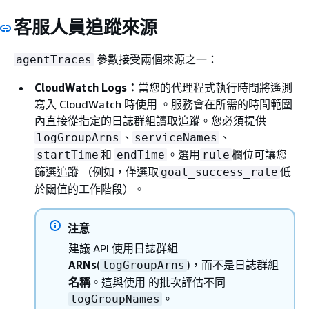
客服人員追蹤來源
參數接受兩個來源之一：
agentTraces
CloudWatch Logs：
當您的代理程式執行時間將遙測
寫入 CloudWatch 時使用 。服務會在所需的時間範圍
內直接從指定的日誌群組讀取追蹤。您必須提供
、
、
logGroupArns
serviceNames
和
。選用
欄位可讓您
startTime
endTime
rule
篩選追蹤 （例如，僅選取
低
goal_success_rate
於閾值的工作階段）。
注意
建議 API 使用日誌群組
ARNs
(
)，而不是日誌群組
logGroupArns
名稱
。這與使用 的批次評估不同
。
logGroupNames