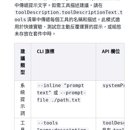
中傳遞提示文字。如需工具描述建議，請在
toolDescription.toolDescriptionText.t
清單中傳遞每個工具的名稱和描述。此模式適
ools
用於快速實驗、測試您主動反覆運算的提示，或組態
未存放在套件中時。
建
CLI 旗標
API 欄位
議
類
型
系
--inline "prompt
systemPro
統
或
text"
--prompt-
提
file ./path.txt
示
詞
工
--tools
toolDescr
具
具有