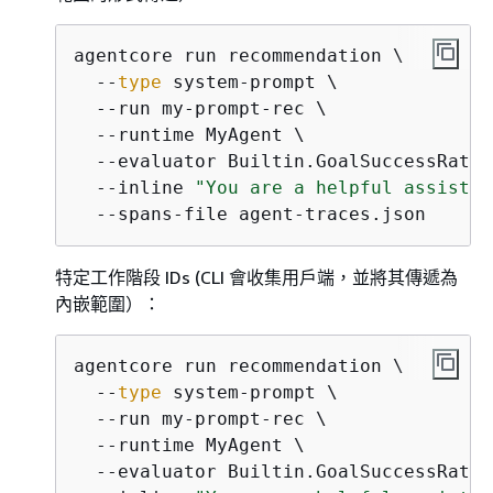
agentcore run recommendation \

  --
type
 system-prompt \

  --run my-prompt-rec \

  --runtime MyAgent \

  --evaluator Builtin.GoalSuccessRate \
  --inline 
"You are a helpful assistan
  --spans-file agent-traces.json
特定工作階段 IDs (CLI 會收集用戶端，並將其傳遞為
內嵌範圍）：
agentcore run recommendation \

  --
type
 system-prompt \

  --run my-prompt-rec \

  --runtime MyAgent \

  --evaluator Builtin.GoalSuccessRate \