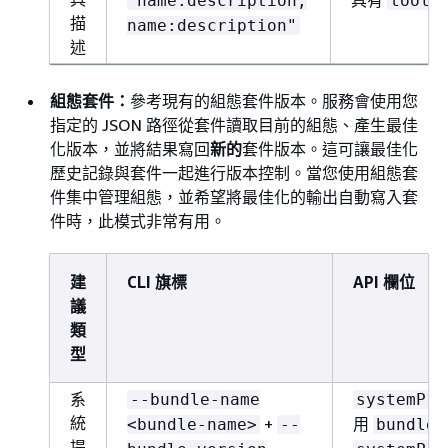
"name:description,
toolN
描
name:description"
述
組態套件：
參考現有的組態套件版本。服務會使用您
指定的 JSON 路徑從套件讀取目前的組態、產生最佳
化版本，並將結果寫回
新的
套件版本。這可讓最佳化
歷史記錄與套件一起進行版本控制。當您使用組態套
件集中管理組態，並希望將最佳化的輸出自動寫入套
件時，此模式非常有用。
建
CLI 旗標
API 欄位
議
類
型
系
--bundle-name
systemPro
統
+
用
<bundle-name>
--
bundleA
提