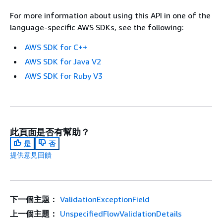
For more information about using this API in one of the
language-specific AWS SDKs, see the following:
AWS SDK for C++
AWS SDK for Java V2
AWS SDK for Ruby V3
此頁面是否有幫助？
是
否
提供意見回饋
下一個主題：
ValidationExceptionField
上一個主題：
UnspecifiedFlowValidationDetails