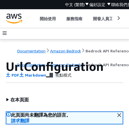
中文 (繁體)
偏好設定
聯絡我們
開始使用
服務指南
開發人員工具
Documentation
Amazon Bedrock
Bedrock API Referenc
UrlConfiguration
Documentation
Amazon Bedrock
Bedrock API Referenc
PDF
Markdown
焦點模式
在本頁面
此頁面尚未翻譯為您的語言。
請求翻譯