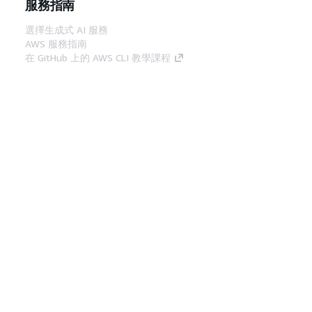
服務指南
選擇生成式 AI 服務
AWS 服務指南
在 GitHub 上的 AWS CLI 教學課程
開發人員工具
AWS 程式碼範例庫
AWS CLI
AWS 建構家中心
AWS 開發人員工具部落格
實用的連結
下載 AWS 文件 MCP 伺服器
登入 AWS Console
AWS re:Post
隱私權
網站條款
Cookie 偏好設定
©
2026, Amazon Web Services, Inc.或其附屬公司。保留
中文 (繁體)
所有權利。