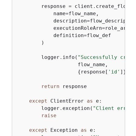
        response = client.create_flow(

            name=flow_name,

            description=flow_description
            executionRoleArn=role_arn,

            definition=flow_def

        )

        logger.info(
"Successfully creat
                    flow_name,

{
response[
'id'
]})

return
 response

except
 ClientError 
as
 e:

        logger.exception(
"Client error 
raise
except
 Exception 
as
 e:
