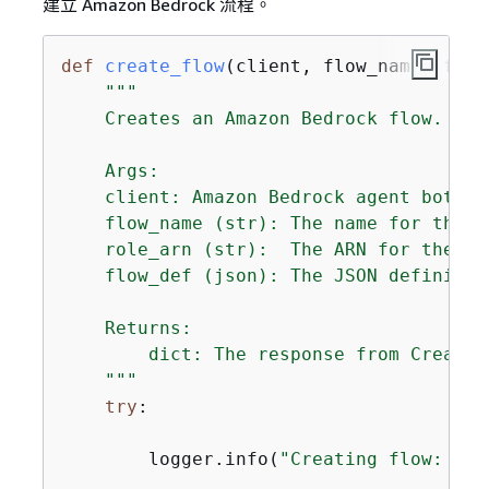
建立 Amazon Bedrock 流程。
def
create_flow
(
client, flow_name, flow
"""

    Creates an Amazon Bedrock flow.

    Args:

    client: Amazon Bedrock agent boto3 c
    flow_name (str): The name for the ne
    role_arn (str):  The ARN for the IA
    flow_def (json): The JSON definitio
    Returns:

        dict: The response from CreateFl
    """
try
:

        logger.info(
"Creating flow: %s.