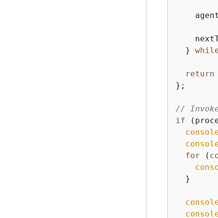
    agen
    next
  } 
whil
return
};

// Invok
if
 (proc
consol
consol
for
 (
c
cons
  }

consol
consol