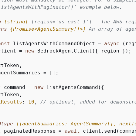
listAgentsWithPaginator()` example below.

m 
{
string}
[region='us-east-1'] - The AWS regi
rns 
{
Promise<AgentSummary[]>}
An array of agen
onst
 listAgentsWithCommandObject = 
async
 (reg
client = 
new
 BedrockAgentClient(
{
 region });

tToken;

agentSummaries = [];

t
 command = 
new
 ListAgentsCommand(
{
tToken,

xResults
: 
10
, 
// optional, added for demonstr
@type 
{
{
agentSummaries: AgentSummary[], nextT
t
 paginatedResponse = 
await
 client.send(comman