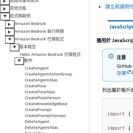
追蹤用量和成本
建立和調用
其他功能
程式碼範例
Amazon Bedrock
JavaScrip
Amazon Bedrock 執行時期
Amazon Bedrock 代理程式
適用於 JavaScrip
基本概念
Hello Amazon Bedrock 代理程式
注意
動作
Git
CreateAgent
存庫
CreateAgentActionGroup
CreateAgentAlias
CreateFlow
列出屬於帳戶
CreateFlowAlias
CreateFlowVersion
CreateKnowledgeBase
CreatePrompt
import
{
CreatePromptVersion
DeleteAgent
DeleteAgentAlias
import
{