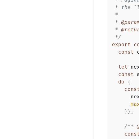
 * the `
 *

 * 
@para
 * 
@retu
 */
export
c
const
 
let
 nex
const
 
do
{
cons
      nex
ma
    });

/** 
cons