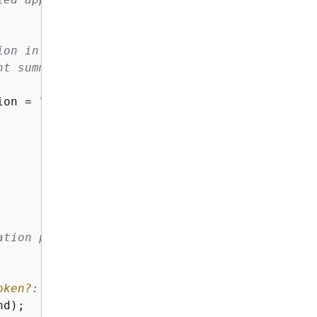
on in use.

t summaries.

ion = 
"us-east-1"
) => 
{
ation purposes
oken?: string}
} */
d);
