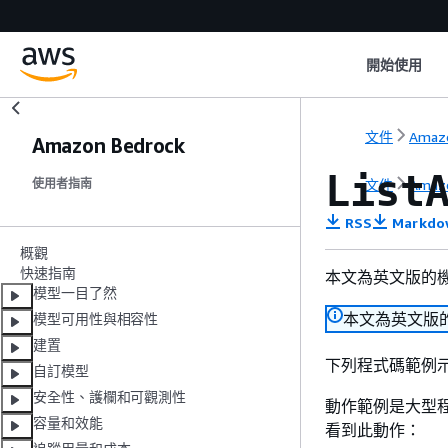
開始使用
文件
Amazo
Amazon Bedrock
List
文件
Amazo
使用者指南
RSS
Markdo
概觀
快速指南
本文為英文版的
模型一目了然
本文為英文版
模型可用性與相容性
建置
下列程式碼範例
自訂模型
安全性、護欄和可觀測性
動作範例是大型
容量和效能
看到此動作：