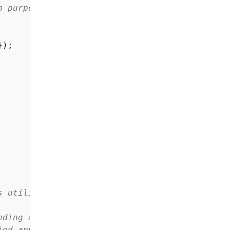
n purposes
});

 utilizing the ListAgentsCommand.

ding a command to the client and processing t
ed approach that abstracts away pagination lo