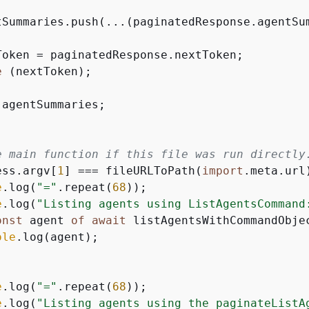
tSummaries.push(...(paginatedResponse.agentSum
Token = paginatedResponse.nextToken;

e
 (nextToken);

 agentSummaries;

e main function if this file was run directly
ess.argv[
1
] === fileURLToPath(
import
.meta.url
e
.log(
"="
.repeat(
68
));

e
.log(
"Listing agents using ListAgentsCommand
onst
 agent 
of
await
 listAgentsWithCommandObje
ole
.log(agent);

e
.log(
"="
.repeat(
68
));

e
.log(
"Listing agents using the paginateListA