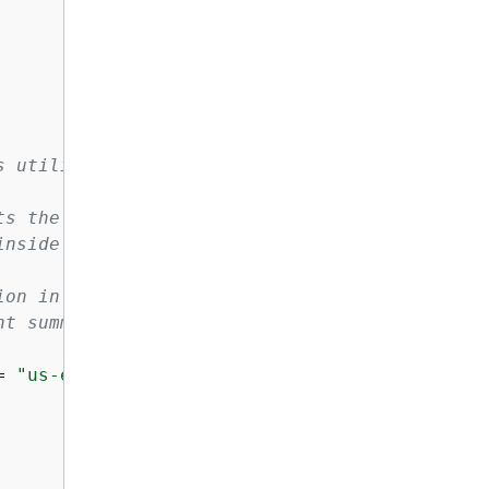
 utilizing the paginator function.

s the complexity of pagination, providing

nside a `for await...of` loop.

on in use.

t summaries.

= 
"us-east-1"
) => 
{