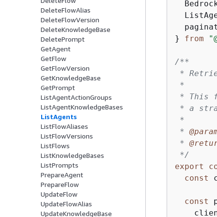
DeleteFlow
  Bedrock
DeleteFlowAlias
  ListAge
DeleteFlowVersion
  paginat
DeleteKnowledgeBase
} 
from
"
DeletePrompt
GetAgent
GetFlow
/**

GetFlowVersion
 * Retri
GetKnowledgeBase
 *

GetPrompt
 * This 
ListAgentActionGroups
ListAgentKnowledgeBases
 * a str
ListAgents
 *

ListFlowAliases
 * 
@para
ListFlowVersions
 * 
@retu
ListFlows
 */
ListKnowledgeBases
ListPrompts
export
c
PrepareAgent
const
 
PrepareFlow
UpdateFlow
const
 
UpdateFlowAlias
    clien
UpdateKnowledgeBase