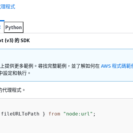
代理程式
t
Python
t (v3) 的 SDK
Hub 上提供更多範例。尋找完整範例，並了解如何在
AWS 程式碼範
中設定和執行。
的代理程式。
 fileURLToPath } 
from
"node:url"
;
