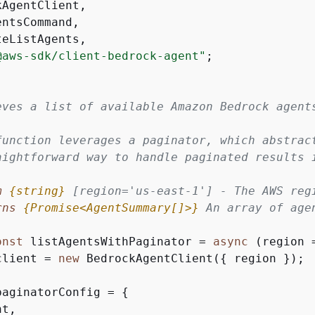
AgentClient,

ntsCommand,

eListAgents,

@aws-sdk/client-bedrock-agent"
;

eves a list of available Amazon Bedrock agents
function leverages a paginator, which abstract
aightforward way to handle paginated results i
m 
{
string}
[region='us-east-1'] - The AWS regi
rns 
{
Promise<AgentSummary[]>}
An array of agen
onst
 listAgentsWithPaginator = 
async
 (region 
client = 
new
 BedrockAgentClient(
{
 region });

paginatorConfig = 
{
t,
