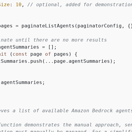
Size
: 
10
, 
// optional, added for demonstratio
pages = paginateListAgents(paginatorConfig, 
{
inate until there are no more results
agentSummaries = [];

ait
 (
const
 page 
of
 pages) 
{
tSummaries.push(...page.agentSummaries);

 agentSummaries;

eves a list of available Amazon Bedrock agents
function demonstrates the manual approach, sen
ation must manually be managed. For a simplifi