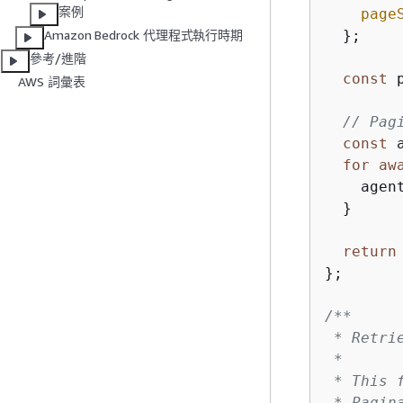
案例
page
  };

Amazon Bedrock 代理程式執行時期
參考/進階
const
 
AWS 詞彙表
// Pag
const
 
for
aw
    agen
  }

return
};

/**

 * Retri
 *

 * This 
 * Pagin