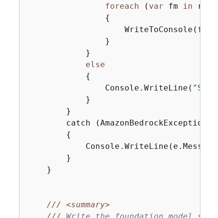
foreach
 (
var
 fm 
in
 resp
{
                    WriteToConsole(fm);

                }

            }

else
{
                Console.WriteLine(
"Some
            }

        }

        catch (AmazonBedrockException e)
{
            Console.WriteLine(e.Message)
        }

    }

///
<summary>
///
 Write the foundation model summ