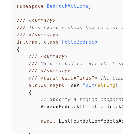
namespace
BedrockActions
;

///
<summary>
///
 This example shows how to list foun
///
</summary>
internal
class
HelloBedrock
{
///
<summary>
///
 Main method to call the ListFou
///
</summary>
///
<param name="args">
 The command
static
async
 Task 
Main
(
string
[] arg
{
// Specify a region endpoint wh
        AmazonBedrockClient bedrockClie
await
 ListFoundationModelsAsync