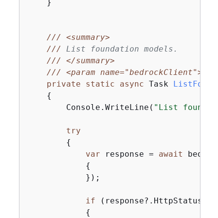
    }

///
<summary>
///
 List foundation models.
///
</summary>
///
<param name="bedrockClient">
 Th
private
static
async
 Task 
ListFound
{
        Console.WriteLine(
"List foundat
try
{
var
 response = 
await
 bedroc
{
            });

if
 (response?.HttpStatusCod
{