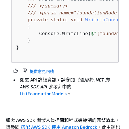
///
</summary>
///
<param name="foundationModel">
 
private
static
void
WriteToConsole
(
{
        Console.WriteLine(
$"
{
foundation
    }

}

提供意見回饋
如需 API 詳細資訊，請參閱
《適用於 .NET 的
AWS SDK API 參考》
中的
ListFoundationModels
。
如需 AWS SDK 開發人員指南和程式碼範例的完整清單，
請參閱
搭配 AWS SDK 使用 Amazon Bedrock
。此主題也