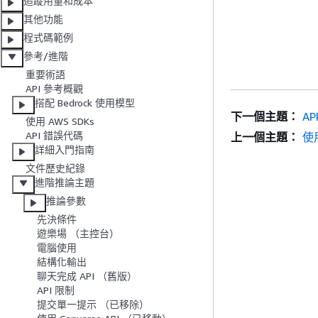
追蹤用量和成本
其他功能
程式碼範例
參考/進階
重要術語
API 參考概觀
搭配 Bedrock 使用模型
下一個主題：
A
使用 AWS SDKs
API 錯誤代碼
上一個主題：
使用
詳細入門指南
文件歷史紀錄
進階推論主題
推論參數
先決條件
遊樂場 （主控台）
電腦使用
結構化輸出
聊天完成 API （舊版）
API 限制
提交單一提示 （已移除）