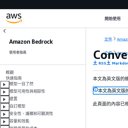
開始使用
文件
Amazo
Amazon Bedrock
Conv
文件
Amazo
使用者指南
RSS
Markdo
概觀
快速指南
本文為英文版的
模型一目了然
本文為英文版
模型可用性與相容性
建置
此頁面的內容已
自訂模型
安全性、護欄和可觀測性
容量和效能