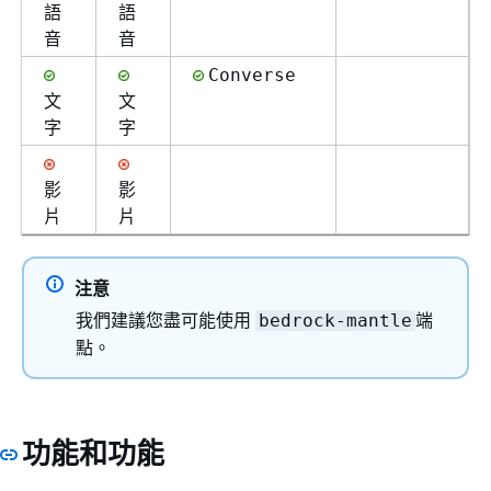
語
語
音
音
Converse
文
文
字
字
影
影
片
片
注意
我們建議您盡可能使用
端
bedrock-mantle
點。
功能和功能