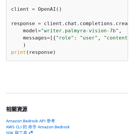
client = OpenAI()

response = client.chat.completions.create(
    model=
"writer.palmyra-vision-7b"
,

    messages=[
{
"role"
: 
"user"
, 
"content"
:
print
(response)
相關資源
Amazon Bedrock API 參考
AWS CLI 的 命令 Amazon Bedrock
SDK 與工具