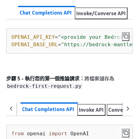
Chat Completions API
Invoke/Converse API
OPENAI_API_KEY
=
"<provide your Bedrock API
OPENAI_BASE_URL
=
"https://bedrock-mantle.<
步驟 5 - 執行您的第一個推論請求：
將檔案儲存為
bedrock-first-request.py
Chat Completions API
Invoke API
Converse AP
from
 openai 
import
 OpenAI
