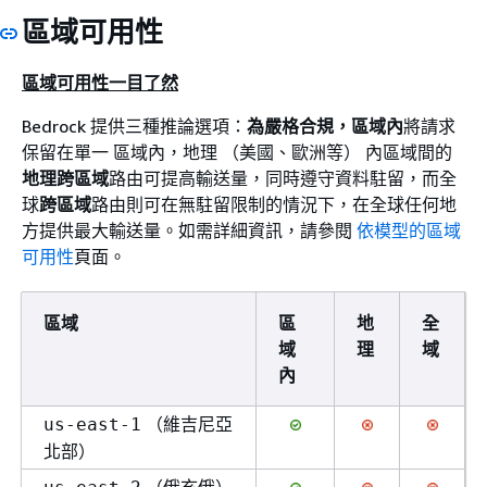
區域可用性
區域可用性一目了然
Bedrock 提供三種推論選項：
為嚴格合規，區域內
將請求
保留在單一 區域內，地理 （美國、歐洲等） 內區域間的
地理跨區域
路由可提高輸送量，同時遵守資料駐留，而全
球
跨區域
路由則可在無駐留限制的情況下，在全球任何地
方提供最大輸送量。如需詳細資訊，請參閱
依模型的區域
可用性
頁面。
區域
區
地
全
域
理
域
內
（維吉尼亞
us-east-1
北部）