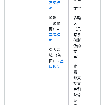
基礎模
型
文字
歐洲
多輸
（愛爾
入
蘭） –
（具
基礎模
有多
型
個影
像的
亞太區
文
域 （首
字）
爾） -
基
礎模型
注
意：
也支
援文
字和
映像
交