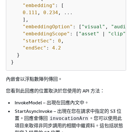
"embedding"
: [

0.111
, 
0.234
, ...

    ],

"embeddingOption"
: [
"visual"
, 
"audio"
"embeddingScope"
: [
"asset"
 | 
"clip"
],

"startSec"
: 
0
,

"endSec"
: 
4.2
  }

}
內嵌會以浮點數陣列傳回。
您看到此回應的位置取決於您使用的 API 方法：
InvokeModel – 出現在回應內文中。
StartAsyncInvoke – 出現在您在請求中指定的 S3 位
置。回應會傳回
。您可以使用此
invocationArn
項目來取得非同步調用的相關中繼資料。這包括狀態