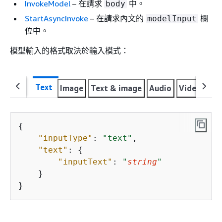
InvokeModel
– 在請求
中。
body
StartAsyncInvoke
– 在請求內文的
欄
modelInput
位中。
模型輸入的格式取決於輸入模式：
Text
Image
Text & image
Audio
Video
Mul
{
"inputType"
: 
"text"
,

"text"
: 
{
"inputText"
: 
"
string
"
    }

}