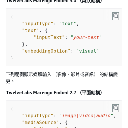
TwelveLabs Marengo Embed 3.0 （巢狀結構）
{
"inputType"
: 
"text"
,

"text"
: 
{
"inputText"
: 
"
your-text
"
    },

"embeddingOption"
: 
"visual"
}
下列範例顯示媒體輸入 （影像、影片或音訊） 的結構變
更。
TwelveLabs Marengo Embed 2.7 （平面結構）
{
"inputType"
: 
"
image|video|audio
"
,

"mediaSource"
: 
{