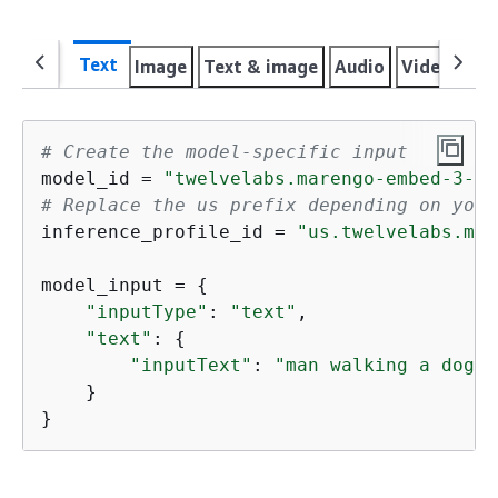
Text
Image
Text & image
Audio
Video
Mul
# Create the model-specific input
model_id = 
"twelvelabs.marengo-embed-3-0-
# Replace the us prefix depending on your
inference_profile_id = 
"us.twelvelabs.mar
model_input = 
{
"inputType"
: 
"text"
,

"text"
: 
{
"inputText"
: 
"man walking a dog"
    }

}