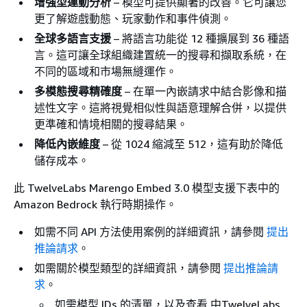
增強型運動分析
– 模型可提供顯著的改善。它可讓您
更了解遊戲動態、玩家動作和事件偵測。
全球多語言支援
– 將語言功能從 12 種擴展到 36 種語
言。這可讓全球組織建置統一的搜尋和擷取系統，在
不同的區域和市場無縫運作。
多模態搜尋精確度
– 在單一內嵌請求中結合影像和描
述性文字。這將視覺相似性與語意理解合併，以提供
更準確和情境相關的搜尋結果。
降低內嵌維度
– 從 1024 縮減至 512，這有助於降低
儲存成本。
此 TwelveLabs Marengo Embed 3.0 模型支援下表中的
Amazon Bedrock 執行時期操作。
如需不同 API 方法使用案例的詳細資訊，請參閱
提出
推論請求
。
如需關於模型類型的詳細資訊，請參閱
提出推論請
求
。
如需模型 IDs 的清單，以及查看 中TwelveLabs