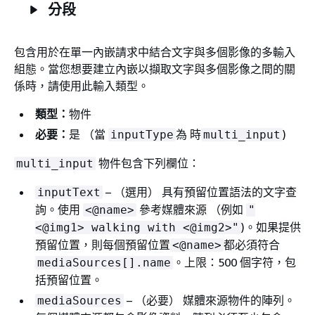
分段
包含用於在單一內嵌請求中結合文字與多個影像的多輸入
組態。當您想要建立內嵌以擷取文字與多個影像之間的關
係時，請使用此輸入類型。
類型：
物件
必要：
是 （當
為 時
)
inputType
multi_input
物件包含下列欄位：
multi_input
– （選用） 具有預留位置語法的文字查
inputText
詢。使用
參考媒體來源 （例如
<@name>
"
)。如果提供
<@img1> walking with <@img2>"
預留位置，則每個預留位置
都必須符合
<@name>
。上限：500 個字符，包
mediaSources[].name
括預留位置。
– （必要） 媒體來源物件的陣列。
mediaSources