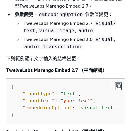
型TwelveLabs Marengo Embed 2.7。
參數變更
–
參數值變更：
embeddingOption
TwelveLabs Marengo Embed 2.7:
visual-
,
,
text
visual-image
audio
TwelveLabs Marengo Embed 3.0:
,
visual
,
audio
transcription
下列範例顯示文字輸入的結構變更。
TwelveLabs Marengo Embed 2.7 （平面結構）
{
"inputType"
: 
"text"
,

"inputText"
: 
"
your-text
"
,

"embeddingOption"
: 
"visual-text"
}