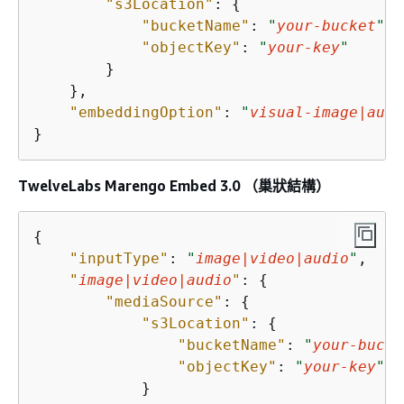
"s3Location"
: 
{
"bucketName"
: 
"
your-bucket
"
,

"objectKey"
: 
"
your-key
"
        }

    },

"embeddingOption"
: 
"
visual-image|audi
}
TwelveLabs Marengo Embed 3.0 （巢狀結構）
{
"inputType"
: 
"
image|video|audio
"
,

"
image|video|audio
"
: 
{
"mediaSource"
: 
{
"s3Location"
: 
{
"bucketName"
: 
"
your-bucke
"objectKey"
: 
"
your-key
"
            }
