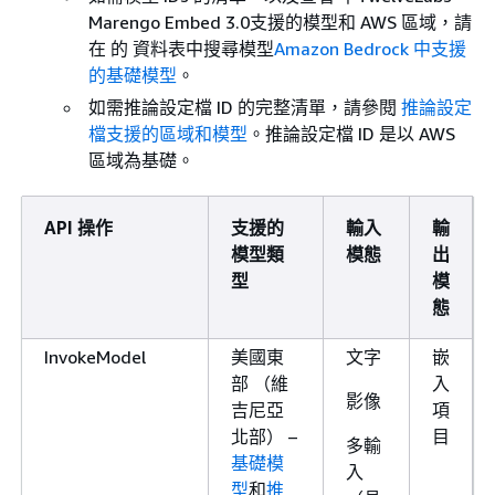
Marengo Embed 3.0支援的模型和 AWS 區域，請
在 的 資料表中搜尋模型
Amazon Bedrock 中支援
的基礎模型
。
如需推論設定檔 ID 的完整清單，請參閱
推論設定
檔支援的區域和模型
。推論設定檔 ID 是以 AWS
區域為基礎。
API 操作
支援的
輸入
輸
模型類
模態
出
型
模
態
InvokeModel
美國東
文字
嵌
部 （維
入
影像
吉尼亞
項
北部） –
目
多輸
基礎模
入
型
和
推