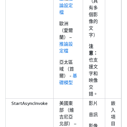
（具
論設定
有多
檔
個影
像的
歐洲
文
（愛爾
字）
蘭） –
推論設
注
定檔
意：
也支
亞太區
援文
域 （首
字和
爾） -
基
映像
礎模型
交
錯。
StartAsyncInvoke
美國東
影片
嵌
部 （維
入
音訊
吉尼亞
項
北部） –
目
影像