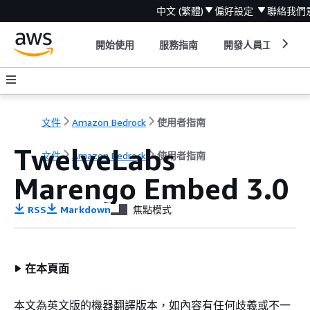
中文 (繁體)
偏好設定
聯絡我們
開始使用
服務指南
開發人員工具
文件
Amazon Bedrock
使用者指南
TwelveLabs
文件
Amazon Bedrock
使用者指南
Marengo Embed 3.0
RSS
Markdown
焦點模式
在本頁面
本文為英文版的機器翻譯版本，如內容有任何歧義或不一