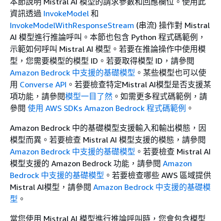
本節說明 Mistral AI 模型的請求參數和回應欄位。使用此
資訊透過
InvokeModel
和
InvokeModelWithResponseStream
(串流) 操作對 Mistral
AI 模型進行推論呼叫。本節也包含 Python 程式碼範例，
示範如何呼叫 Mistral AI 模型。若要在推論操作中使用模
型，您需要模型的模型 ID。若要取得模型 ID，請參閱
Amazon Bedrock 中支援的基礎模型
。某些模型也可以使
用
Converse API
。若要檢查特定Mistral AI模型是否支援某
項功能，請參閱
模型一目了然
。如需更多程式碼範例，請
參閱
使用 AWS SDKs Amazon Bedrock 程式碼範例
。
Amazon Bedrock 中的基礎模型支援輸入和輸出模態，因
模型而異。若要檢查 Mistral AI 模型支援的模態，請參閱
Amazon Bedrock 中支援的基礎模型
。若要檢查 Mistral AI
模型支援的 Amazon Bedrock 功能，請參閱
Amazon
Bedrock 中支援的基礎模型
。若要檢查哪些 AWS 區域提供
Mistral AI模型，請參閱
Amazon Bedrock 中支援的基礎模
型
。
當您使用 Mistral AI 模型進行推論呼叫時，您會包含模型