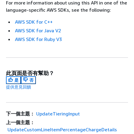
For more information about using this API in one of the
language-specific AWS SDKs, see the following:
AWS SDK for C++
AWS SDK for Java V2
AWS SDK for Ruby V3
此頁面是否有幫助？
是
否
提供意見回饋
下一個主題：
UpdateTieringInput
上一個主題：
UpdateCustomLineItemPercentageChargeDetails