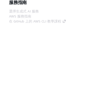
服務指南
選擇生成式 AI 服務
AWS 服務指南
在 GitHub 上的 AWS CLI 教學課程
開發人員工具
AWS 程式碼範例庫
AWS CLI
AWS 建構家中心
AWS 開發人員工具部落格
實用的連結
下載 AWS 文件 MCP 伺服器
登入 AWS Console
AWS re:Post
隱私權
網站條款
Cookie 偏好設定
©
2026, Amazon Web Services, Inc.或其附屬公司。保留
中文 (繁體)
所有權利。