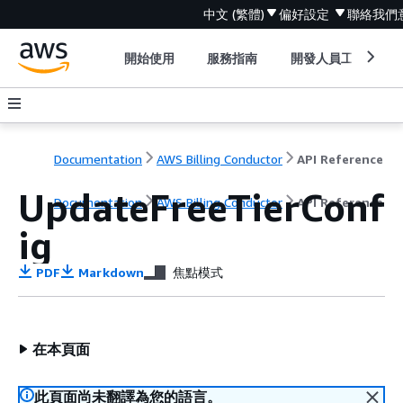
中文 (繁體)
偏好設定
聯絡我們
開始使用
服務指南
開發人員工具
Documentation
AWS Billing Conductor
API Reference
UpdateFreeTierConf
Documentation
AWS Billing Conductor
API Reference
ig
PDF
Markdown
焦點模式
在本頁面
此頁面尚未翻譯為您的語言。