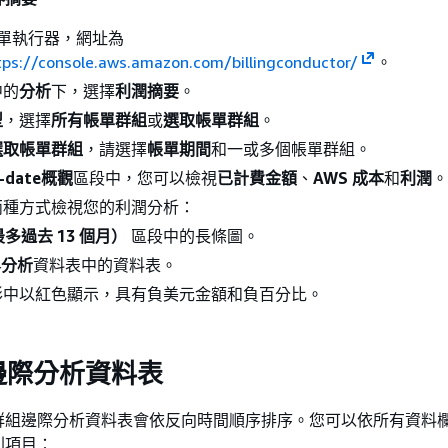
 帳單執行器，網址為
tps://console.aws.amazon.com/billingconductor/
。
中的
分析
下，選擇
利潤摘要
。
型
，選擇
所有帳單群組
或
選取帳單群組
。
選取帳單群組
，請選擇
帳單期間
和一或多個帳單群組。
o-date概觀
區段中，您可以檢視
已計費金額
、
AWS 成本
和
利潤
。
兩種方式檢視您的利潤分析：
多過去 13 個月）
區段中的長條圖。
界分析
資料表中的資料表。
形中以紅色顯示，具有負美元金額和負百分比。
邊際分析資料表
群組邊際分析資料表會依反向時間順序排序。您可以依所有資料
列項目：