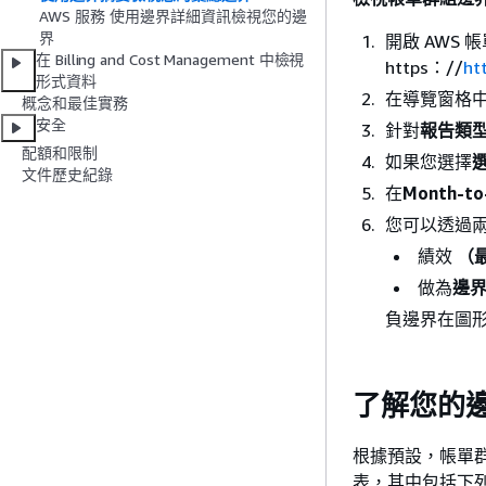
AWS 服務 使用邊界詳細資訊檢視您的邊
界
開啟 AWS
在 Billing and Cost Management 中檢視
https：//
ht
形式資料
在導覽窗格
概念和最佳實務
安全
針對
報告類
配額和限制
如果您選擇
文件歷史紀錄
在
Month-t
您可以透過
績效
（最
做為
邊
負邊界在圖
了解您的
根據預設，帳單
表，其中包括下