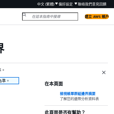
中文 (繁體)
偏好設定
聯絡我們
意見回饋
建立 AWS 帳戶
界
準。
為準。
在本頁面
檢視帳單群組邊界摘要
了解您的邊際分析資料表
此頁面是否有幫助？