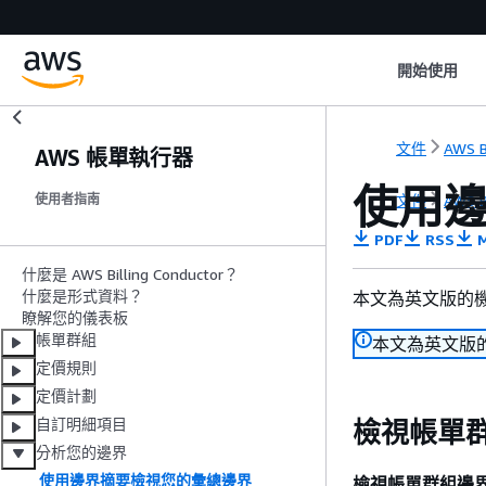
開始使用
文件
AWS B
AWS 帳單執行器
使用
文件
AWS B
使用者指南
PDF
RSS
M
什麼是 AWS Billing Conductor？
什麼是形式資料？
本文為英文版的
瞭解您的儀表板
帳單群組
本文為英文版
定價規則
定價計劃
自訂明細項目
檢視帳單
分析您的邊界
使用邊界摘要檢視您的彙總邊界
檢視帳單群組邊