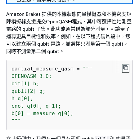
Amazon Braket 提供的本機狀態向量模擬器和本機密度矩
陣模擬器支援提交OpenQASM程式，其中可選擇性地測量
電路的 qubit 子集。此功能通常稱為部分測量，可讓量子
運算更具目標性和效率。例如，在以下程式碼片段中，您
可以建立兩個 qubit 電路，並選擇只測量第一個 qubit，
同時不測量第二個 qubit。
partial_measure_qasm = 
"""

OPENQASM 3.0;

bit[1] b;

qubit[2] q;

h q[0];

cnot q[0], q[1];

b[0] = measure q[0];

"""
在此範例中，我們有一個具有兩個 qubit
和 的量子
q[0]