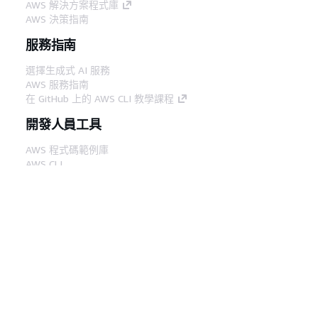
AWS 解決方案程式庫
AWS 決策指南
服務指南
選擇生成式 AI 服務
AWS 服務指南
在 GitHub 上的 AWS CLI 教學課程
開發人員工具
AWS 程式碼範例庫
AWS CLI
AWS 建構家中心
AWS 開發人員工具部落格
實用的連結
下載 AWS 文件 MCP 伺服器
登入 AWS Console
AWS re:Post
隱私權
網站條款
Cookie 偏好設定
©