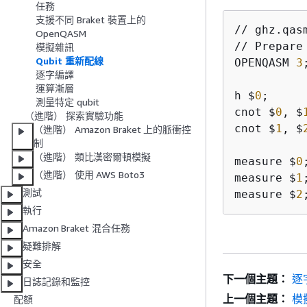
任務
支援不同 Braket 裝置上的
// ghz.qasm
OpenQASM
// Prepare 
模擬雜訊
Qubit 重新配線
OPENQASM 
3
;
逐字編譯
運算漸層
h $
0
;

測量特定 qubit
cnot $
0
, $
（進階） 探索實驗功能
cnot $
1
, $
（進階） Amazon Braket 上的脈衝控
制
（進階） 類比漢密爾頓模擬
measure $
0
;
（進階） 使用 AWS Boto3
measure $
1
;
測試
measure $
2
執行
Amazon Braket 混合任務
疑難排解
安全
下一個主題：
逐
日誌記錄和監控
上一個主題：
模
配額