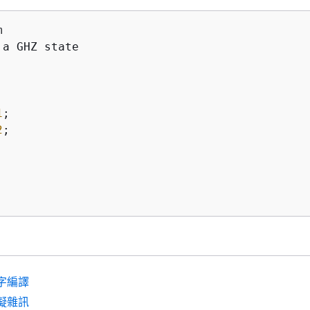


a GHZ state



1
;

2
;





;
字編譯
擬雜訊