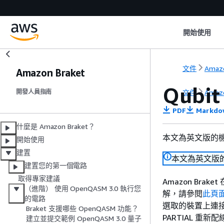
開始使用
文件
Amazo
Amazon Braket
Qubi
文件
Amazo
開發人員指南
PDF
Markdo
什麼是 Amazon Braket？
本文為英文版的
開始使用
建置
本文為英文版
建置您的第一個電路
取得專家建議
Amazon Brak
（進階） 使用 OpenQASM 3.0 執行您
解，請參閱
此頁
的電路
選取的裝置上連接 
Braket 支援哪些 OpenQASM 功能？
PARTIAL 重新
建立並提交範例 OpenQASM 3.0 量子