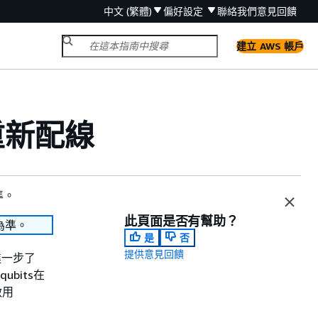
中文 (繁體)
偏好設定
聯絡我們
意見回饋
建立 AWS 帳戶
 重新配線
準。
此頁面是否有幫助？
為準。
是
否
提供意見回饋
需進一步了
bits在
啟用