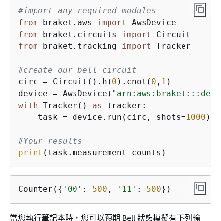
#import any required modules
from
 braket.aws 
import
from
 braket.circuits 
import
from
 braket.tracking 
import
 Tracker

#create our bell circuit
circ = Circuit().h(
0
).cnot(
0
,
1
)

device = AwsDevice(
"arn:aws:braket:::devi
with
 Tracker() 
as
 tracker:

    task = device.run(circ, shots=
1000
).r
#Your results
print
(task.measurement_counts)
Counter(
{
'00'
: 
500
, 
'11'
: 
500
})
當您執行筆記本時，您可以預期 Bell 狀態模擬有下列輸