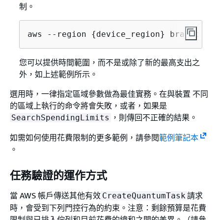
制。
aws --region 
{
device_region} braket del
您可以提供時間範圍，而不是或除了新的最高支出之
外，如上述範例所示。
選用時，一律指定區域參數做為最佳實務。在與裝置 不同
的區域上執行的命令將會失敗，或者，如果是
，則傳回不正確的結果。
SearchSpendingLimits
如需如何使用花費限制的更多範例，請參閱
範例筆記本
。
任務驗證的運作方式
當 AWS 帳戶傳送其他有效
請求
CreateQuantumTask
時，會受到下列門控行為的約束。注意：剩餘預算是花費
限制與已排入佇列和目前花費的總和之間的差異。（請參