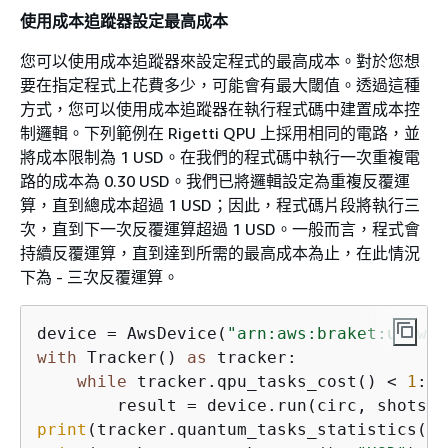
使用成本追蹤器設定最高成本
您可以使用成本追蹤器來設定程式的最高成本。對於您想
要在指定程式上花費多少，可能會有最大閾值。透過這種
方式，您可以使用成本追蹤器在執行程式碼中建置成本控
制邏輯。下列範例在 Rigetti QPU 上採用相同的電路，並
將成本限制為 1 USD。在我們的程式碼中執行一次重複電
路的成本為 0.30 USD。我們已將邏輯設定為重複反覆運
算，直到總成本超過 1 USD；因此，程式碼片段將執行三
次，直到下一次反覆運算超過 1 USD。一般而言，程式會
持續反覆運算，直到達到所需的最高成本為止，在此情況
下為 - 三次反覆運算。
device = AwsDevice(
"arn:aws:braket:us-wes
with
 Tracker() 
as
 tracker:

while
 tracker.qpu_tasks_cost() < 
1
:

        result = device.run(circ, shots=
2
print