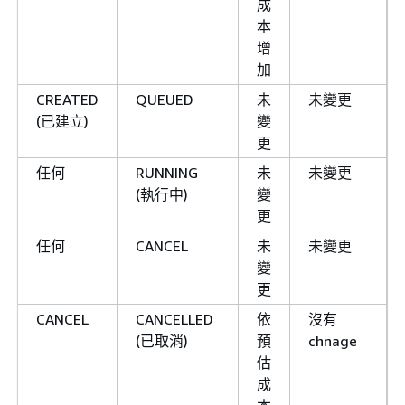
成
本
增
加
CREATED
QUEUED
未
未變更
(已建立)
變
更
任何
RUNNING
未
未變更
(執行中)
變
更
任何
CANCEL
未
未變更
變
更
CANCEL
CANCELLED
依
沒有
(已取消)
預
chnage
估
成