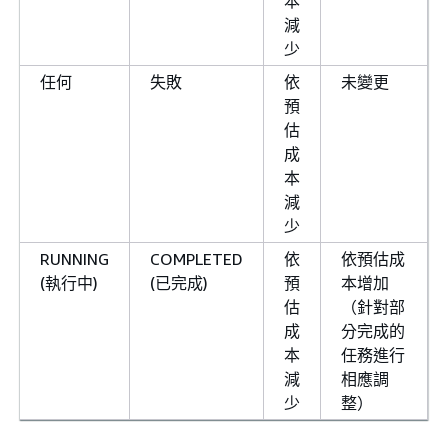
本
減
少
任何
失敗
依
未變更
預
估
成
本
減
少
RUNNING
COMPLETED
依
依預估成
(執行中)
(已完成)
預
本增加
估
（針對部
成
分完成的
本
任務進行
減
相應調
少
整）