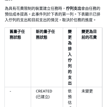
為具有花費限制的裝置建立任務時，
佇列支出
會由任務的
預估成本提高。此事件列於下表的第一列。下表顯示已排
入佇列的支出和目前支出的情況，取決於任務的進度。
舊量子任
新的量子任
變
變更為目
務狀態
務狀態
更
前的花費
為
排
入
佇
列
的
支
出
-
CREATED
依
未變更
(已建立)
預
估