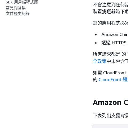
SDK 用戶端程式庫
不會注意到任何
常見問答集
裝置挑選器時下
文件歷史紀錄
您的應用程式必
Amazon Ch
透過 HTTPS 
所有請求都是 的
全政策
中未包含
如需 CloudFr
的
CloudFron
Amazon
下表列出支援背