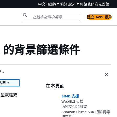
中文 (繁體)
偏好設定
聯絡我們
意見回饋
建立 AWS 帳戶
SDK 的背景篩選條件
準。
為準。
在本頁面
記型電腦或
SIMD 支援
WebGL2 支援
內容交付和頻寬
Amazon Chime SDK 的瀏覽器
相容性