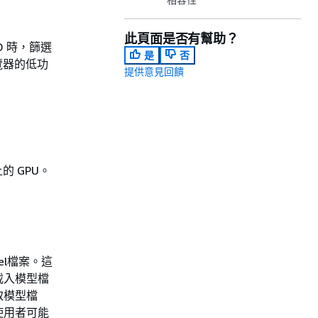
此頁面是否有幫助？
D 時，篩選
是
否
覽器的低功
提供意見回饋
的 GPU。
del檔案。這
載入模型檔
取模型檔
使用者可能