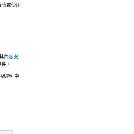
待時或使用
其
內容安
條件。
人員指南
》中