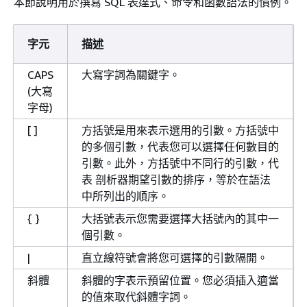
本節說明用於撰寫 SQL 表達式、命令和函數語法的慣例。
字元
描述
CAPS
大寫字詞為關鍵字。
(大寫
字母)
[ ]
方括號是用來表示選用的引數。方括號中
的多個引數，代表您可以選擇任何數目的
引數。此外，方括號中不同行的引數，代
表 剖析器期望引數的排序，等於在語法
中所列出的順序。
{
}
大括號表示您需要選擇大括號內的其中一
個引數。
|
直立線符號會將您可選擇的引數隔開。
斜體
斜體的字表示預留位置。您必須插入適當
的值來取代斜體字詞。