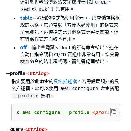
這對於將輸出傳遞給文字處理器 (如
、
grep
或
) 非常有用。
sed
awk
table
– 輸出的格式為使用字元 +|- 形成儲存格框
線的表格。它通常以「方便人類使用」的格式來
呈現資訊，這種格式比其他格式更容易閱讀，但
在編寫程式方面較不有用。
off
– 輸出會隱藏 stdout 的所有命令輸出。這在
自動化指令碼和 CI/CD 管道中非常有用，您只需
檢查命令的結束程式碼，而無需處理輸出。
--profile
<string>
指定要用於此命令的
具名描述檔
。若需設置額外的具
名描述檔，您可以使用
命令搭配
aws configure
選項。
--profile
$ 
aws configure --profile 
<profilename>
--query
<string>