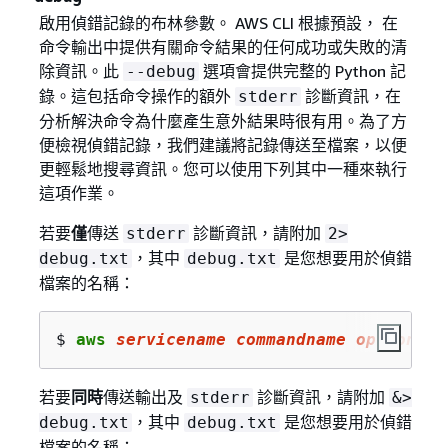
啟用偵錯記錄的布林參數。 AWS CLI 根據預設， 在
命令輸出中提供有關命令結果的任何成功或失敗的清
除資訊。此
選項會提供完整的 Python 記
--debug
錄。這包括命令操作的額外
診斷資訊，在
stderr
分析解決命令為什麼產生意外結果時很有用。為了方
便檢視偵錯記錄，我們建議將記錄傳送至檔案，以便
更輕鬆地搜尋資訊。您可以使用下列其中一種來執行
這項作業。
若要
僅
傳送
診斷資訊，請附加
stderr
2>
，其中
是您想要用於偵錯
debug.txt
debug.txt
檔案的名稱：
$ 
aws 
servicename
commandname
options
 -
若要
同時
傳送輸出及
診斷資訊，請附加
stderr
&>
，其中
是您想要用於偵錯
debug.txt
debug.txt
檔案的名稱：