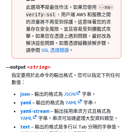
此選項
不
是最佳作法。如果您使用
--no-
，用戶端 AWS 和服務之間
verify-ssl
的流量將不再受到保護。這意味著您的流
量存在安全風險，並且容易受到攔截式攻
擊。如果您在憑證上遇到問題，最好改為
解決這些問題。如需憑證疑難排解步驟，
請參閱
SSL 憑證錯誤
。
--output
<string>
指定要用於此命令的輸出格式。您可以指定下列任何
數值：
json
– 輸出的格式為
JSON
字串。
yaml
– 輸出的格式為
YAML
字串。
yaml-stream
– 輸出採用串流方式且格式為
YAML
字串。串流可加速處理大型資料類型。
text
– 輸出的格式是多行以 Tab 分隔的字串值。