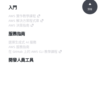
入門
頂端
AWS 實作教學課程
AWS 解決方案程式庫
AWS 決策指南
服務指南
選擇生成式 AI 服務
AWS 服務指南
在 GitHub 上的 AWS CLI 教學課程
開發人員工具
AWS 程式碼範例庫
AWS CLI
AWS 建構家中心
AWS 開發人員工具部落格
實用的連結
下載 AWS 文件 MCP 伺服器
登入 AWS Console