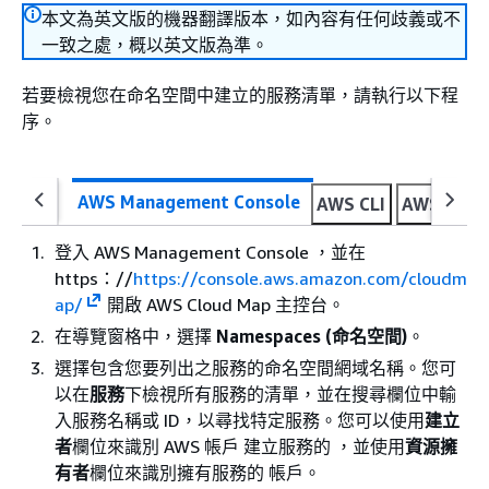
本文為英文版的機器翻譯版本，如內容有任何歧義或不
一致之處，概以英文版為準。
若要檢視您在命名空間中建立的服務清單，請執行以下程
序。
AWS Management Console
AWS CLI
AWS SDK f
登入 AWS Management Console ，並在
https：//
https://console.aws.amazon.com/cloudm
ap/
開啟 AWS Cloud Map 主控台。
在導覽窗格中，選擇
Namespaces (命名空間)
。
選擇包含您要列出之服務的命名空間
網域名稱。您可
以在
服務
下檢視所有服務的清單，並在搜尋欄位中輸
入服務名稱或 ID，以尋找特定服務。您可以使用
建立
者
欄位來識別 AWS 帳戶 建立服務的 ，並使用
資源擁
有者
欄位來識別擁有服務的 帳戶。