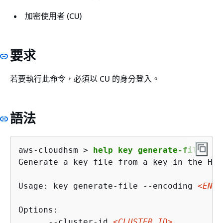
加密使用者 (CU)
要求
若要執行此命令，必須以 CU 的身分登入。
語法
aws-cloudhsm > 
help key generate-file
Generate a key file from a key in the HSM
Usage: key generate-file --encoding 
<ENCO
Options:

      --cluster-id 
<CLUSTER_ID>