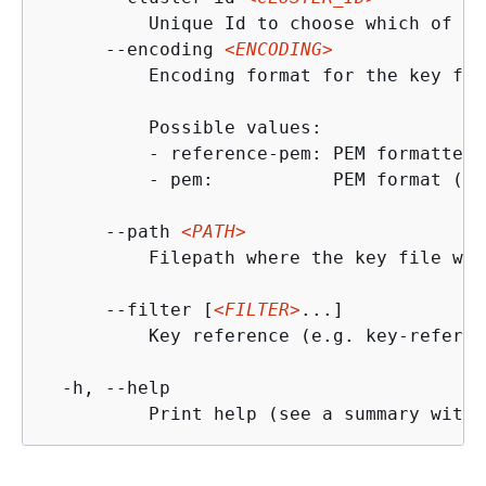
          Unique Id to choose which of th
      --encoding 
<ENCODING>
          Encoding format for the key file
          Possible values:

          - reference-pem: PEM formatted 
          - pem:           PEM format (su
      --path 
<PATH>
          Filepath where the key file wil
      --filter [
<FILTER>
...]

          Key reference (e.g. key-referen
  -h, --help

          Print help (see a summary with 