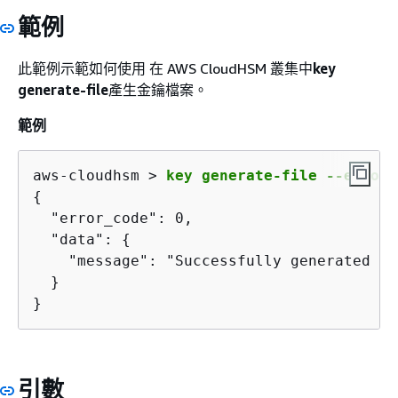
範例
此範例示範如何使用 在 AWS CloudHSM 叢集中
key
generate-file
產生金鑰檔案。
範例
aws-cloudhsm > 
key generate-file --encodi
{
  "error_code": 0,

  "data": 
{
    "message": "Successfully generated ke
  }

}
引數