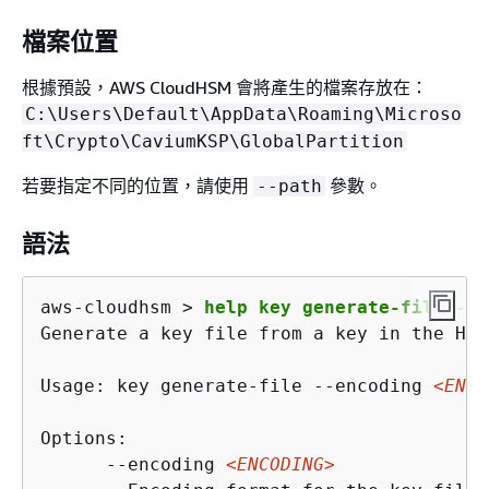
檔案位置
根據預設，AWS CloudHSM 會將產生的檔案存放在：
C:\Users\Default\AppData\Roaming\Microso
ft\Crypto\CaviumKSP\GlobalPartition
若要指定不同的位置，請使用
參數。
--path
語法
aws-cloudhsm > 
help key generate-file --e
Generate a key file from a key in the HSM
Usage: key generate-file --encoding 
<ENCO
Options:

      --encoding 
<ENCODING>