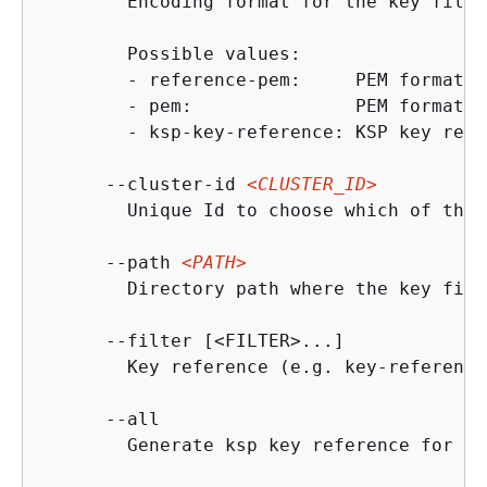
        Encoding format for the key file

        Possible values:

        - reference-pem:     PEM formatte
        - pem:               PEM format (
        - ksp-key-reference: KSP key refe
      --cluster-id 
<CLUSTER_ID>
        Unique Id to choose which of the 
      --path 
<PATH>
        Directory path where the key file
      --filter [<FILTER>...]

        Key reference (e.g. key-reference
      --all

        Generate ksp key reference for al