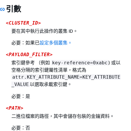
引數
<CLUSTER_ID>
要在其中執行此操作的叢集 ID。
必要：如果已
設定多個叢集。
<PAYLOAD_FILTER>
索引鍵參考 （例如
) 或以
key-reference=0xabc
空格分隔的索引鍵屬性清單，格式為
attr.KEY_ATTRIBUTE_NAME=KEY_ATTRIBUTE
以選取承載索引鍵。
_VALUE
必要：是
<PATH>
二進位檔案的路徑，其中會儲存包裝的金鑰資料。
必要：否