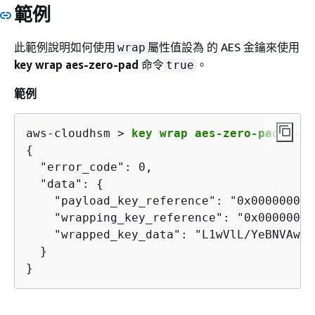
範例
此範例說明如何使用
屬性值設為 的 AES 金鑰來使用
wrap
key wrap aes-zero-pad
命令
。
true
範例
aws-cloudhsm > 
key wrap aes-zero-pad --pa
{
  "error_code": 0,

  "data": 
{
    "payload_key_reference": "0x000000000
    "wrapping_key_reference": "0x00000000
    "wrapped_key_data": "L1wVlL/YeBNVAw6M
  }

}