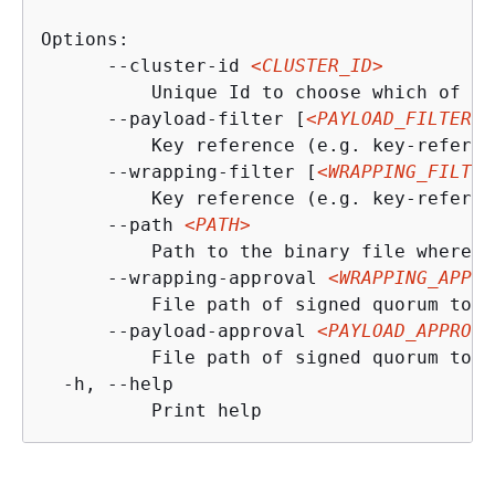
Options:

      --cluster-id 
<CLUSTER_ID>
          Unique Id to choose which of th
      --payload-filter [
<PAYLOAD_FILTER>
.
          Key reference (e.g. key-referen
      --wrapping-filter [
<WRAPPING_FILTER
          Key reference (e.g. key-referen
      --path 
<PATH>
          Path to the binary file where t
      --wrapping-approval 
<WRAPPING_APPRO
          File path of signed quorum toke
      --payload-approval 
<PAYLOAD_APPROVA
          File path of signed quorum toke
  -h, --help

          Print help