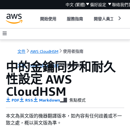
中文 (繁體)
偏好設定
聯絡我們
開始使用
服務指南
開發人員工具
文件
AWS CloudHSM
使用者指南
中的金鑰同步和耐久
文件
AWS CloudHSM
使用者指南
性設定 AWS
CloudHSM
PDF
RSS
Markdown
焦點模式
本文為英文版的機器翻譯版本，如內容有任何歧義或不一
致之處，概以英文版為準。