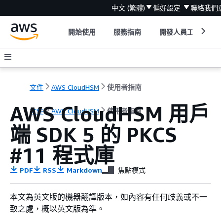
中文 (繁體)
偏好設定
聯絡我們
開始使用
服務指南
開發人員工具
文件
AWS CloudHSM
使用者指南
AWS CloudHSM 用戶
文件
AWS CloudHSM
使用者指南
端 SDK 5 的 PKCS
#11 程式庫
PDF
RSS
Markdown
焦點模式
本文為英文版的機器翻譯版本，如內容有任何歧義或不一
致之處，概以英文版為準。