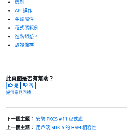
機制
API 操作
金錀屬性
程式碼範例
進階組態。
憑證儲存
此頁面是否有幫助？
是
否
提供意見回饋
下一個主題：
安裝 PKCS #11 程式庫
上一個主題：
用戶端 SDK 5 的 HSM 相容性