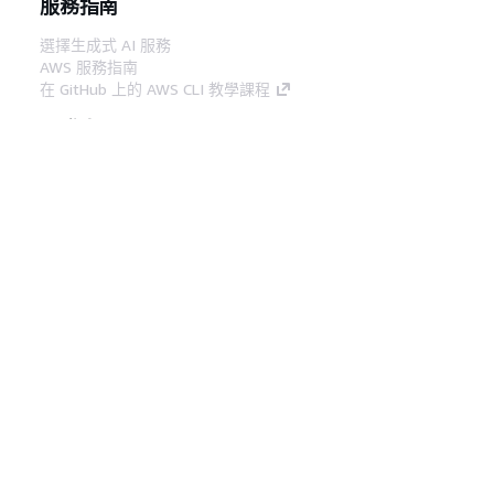
服務指南
選擇生成式 AI 服務
AWS 服務指南
在 GitHub 上的 AWS CLI 教學課程
開發人員工具
AWS 程式碼範例庫
AWS CLI
AWS 建構家中心
AWS 開發人員工具部落格
實用的連結
下載 AWS 文件 MCP 伺服器
登入 AWS Console
AWS re:Post
隱私權
網站條款
Cookie 偏好設定
©
2026, Amazon Web Services, Inc.或其附屬公司。保留
中文 (繁體)
所有權利。