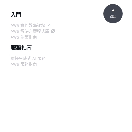
入門
頂端
AWS 實作教學課程
AWS 解決方案程式庫
AWS 決策指南
服務指南
選擇生成式 AI 服務
AWS 服務指南
在 GitHub 上的 AWS CLI 教學課程
開發人員工具
AWS 程式碼範例庫
AWS CLI
AWS 建構家中心
AWS 開發人員工具部落格
實用的連結
下載 AWS 文件 MCP 伺服器