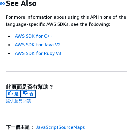
See Also
For more information about using this API in one of the
language-specific AWS SDKs, see the following:
AWS SDK for C++
AWS SDK for Java V2
AWS SDK for Ruby V3
此頁面是否有幫助？
是
否
提供意見回饋
下一個主題：
JavaScriptSourceMaps