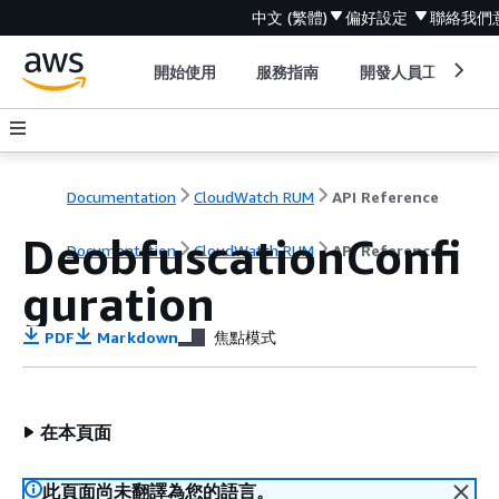
中文 (繁體)
偏好設定
聯絡我們
開始使用
服務指南
開發人員工具
Documentation
CloudWatch RUM
API Reference
DeobfuscationConfi
Documentation
CloudWatch RUM
API Reference
guration
PDF
Markdown
焦點模式
在本頁面
此頁面尚未翻譯為您的語言。