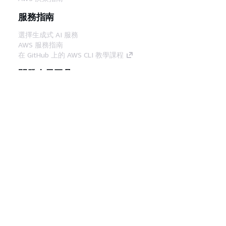
服務指南
選擇生成式 AI 服務
AWS 服務指南
在 GitHub 上的 AWS CLI 教學課程
開發人員工具
AWS 程式碼範例庫
AWS CLI
AWS 建構家中心
AWS 開發人員工具部落格
實用的連結
下載 AWS 文件 MCP 伺服器
登入 AWS Console
AWS re:Post
隱私權
網站條款
Cookie 偏好設定
©
2026, Amazon Web Services, Inc.或其附屬公司。保留