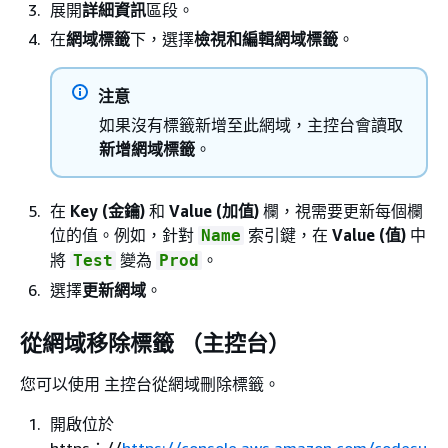
展開
詳細資訊
區段。
在
網域標籤
下，選擇
檢視和編輯網域標籤
。
注意
如果沒有標籤新增至此網域，主控台會讀取
新增網域標籤
。
在
Key (金鑰)
和
Value (加值)
欄，視需要更新每個欄
位的值。例如，針對
索引鍵，在
Value (值)
中
Name
將
變為
。
Test
Prod
選擇
更新網域
。
從網域移除標籤 （主控台）
您可以使用 主控台從網域刪除標籤。
開啟位於