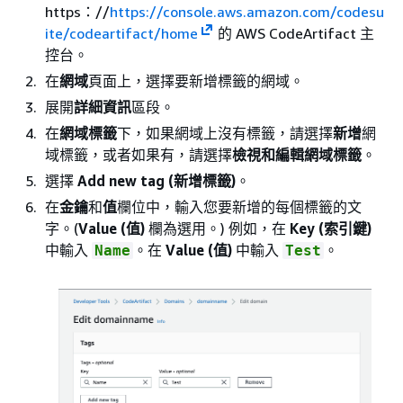
https：//
https://console.aws.amazon.com/codesu
ite/codeartifact/home
的 AWS CodeArtifact 主
控台。
在
網域
頁面上，選擇要新增標籤的網域。
展開
詳細資訊
區段。
在
網域標籤
下，如果網域上沒有標籤，請選擇
新增
網
域標籤，或者如果有，請選擇
檢視和編輯網域標籤
。
選擇
Add new tag (新增標籤)
。
在
金鑰
和
值
欄位中，輸入您要新增的每個標籤的文
字。(
Value (值)
欄為選用。) 例如，在
Key (索引鍵)
中輸入
。在
Value (值)
中輸入
。
Name
Test