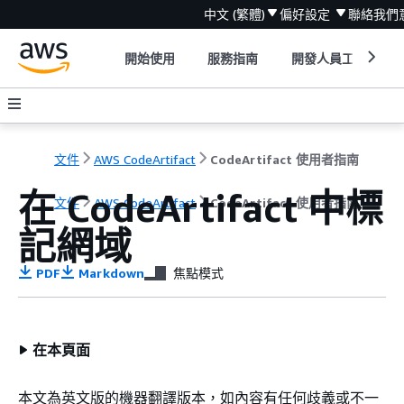
中文 (繁體)
偏好設定
聯絡我們
開始使用
服務指南
開發人員工具
文件
AWS CodeArtifact
CodeArtifact 使用者指南
在 CodeArtifact 中標
文件
AWS CodeArtifact
CodeArtifact 使用者指南
記網域
PDF
Markdown
焦點模式
在本頁面
本文為英文版的機器翻譯版本，如內容有任何歧義或不一