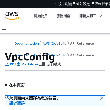
中文 (繁體)
偏好設定
聯絡我們
開始使用
服務指南
開發人員工具
Documentation
AWS CodeBuild
API Reference
VpcConfig
Documentation
AWS CodeBuild
API Reference
PDF
Markdown
焦點模式
在本頁面
此頁面尚未翻譯為您的語言。
請求翻譯