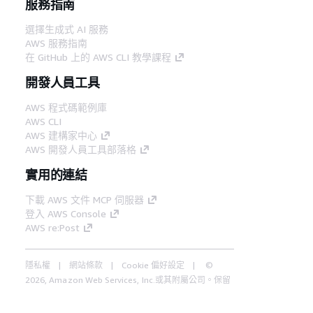
服務指南
選擇生成式 AI 服務
AWS 服務指南
在 GitHub 上的 AWS CLI 教學課程
開發人員工具
AWS 程式碼範例庫
AWS CLI
AWS 建構家中心
AWS 開發人員工具部落格
實用的連結
下載 AWS 文件 MCP 伺服器
登入 AWS Console
AWS re:Post
隱私權
網站條款
Cookie 偏好設定
©
2026, Amazon Web Services, Inc.或其附屬公司。保留
中文 (繁體)
所有權利。