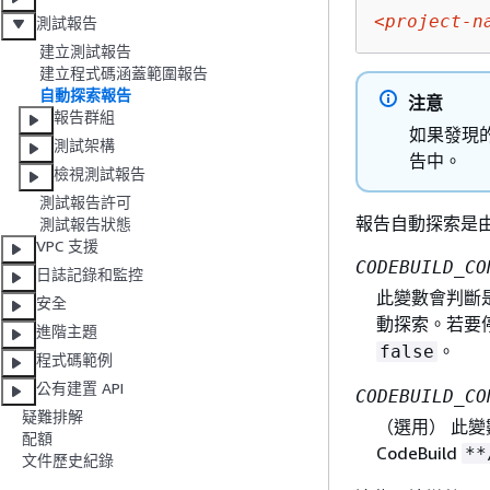
<project-n
測試報告
建立測試報告
建立程式碼涵蓋範圍報告
自動探索報告
注意
報告群組
如果發現
測試架構
告中。
檢視測試報告
測試報告許可
報告自動探索是
測試報告狀態
VPC 支援
CODEBUILD_CO
日誌記錄和監控
此變數會判斷
安全
動探索。若要
進階主題
。
false
程式碼範例
公有建置 API
CODEBUILD_CO
疑難排解
（選用） 此變
配額
CodeBuild
**
文件歷史紀錄