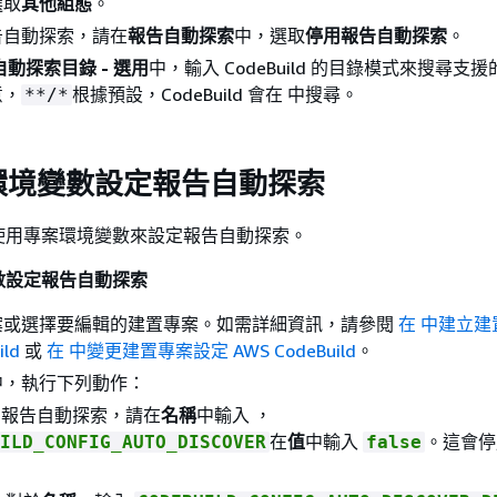
選取
其他組態
。
告自動探索，請在
報告自動探索
中，選取
停用報告自動探索
。
自動探索目錄 - 選用
中，輸入 CodeBuild 的目錄模式來搜尋支
意，
根據預設，CodeBuild 會在 中搜尋。
**/*
環境變數設定報告自動探索
使用專案環境變數來設定報告自動探索。
數設定報告自動探索
案或選擇要編輯的建置專案。如需詳細資訊，請參閱
在 中建立建
ild
或
在 中變更建置專案設定 AWS CodeBuild
。
中，執行下列動作：
用報告自動探索，請在
名稱
中輸入 ，
在
值
中輸入
。這會停
ILD_CONFIG_AUTO_DISCOVER
false
。