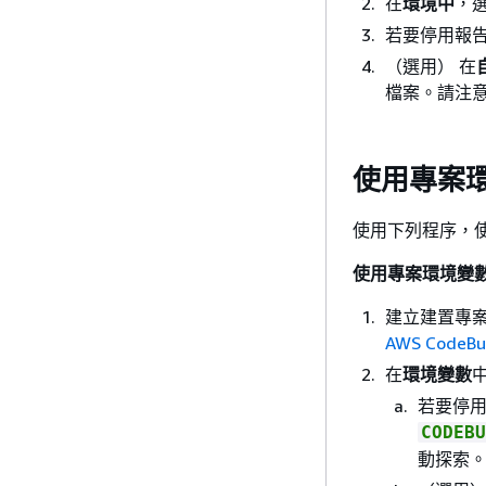
在
環境中
，
若要停用報
（選用） 在
檔案。請注
使用專案
使用下列程序，
使用專案環境變
建立建置專
AWS CodeBu
在
環境變數
若要停
CODEBU
動探索