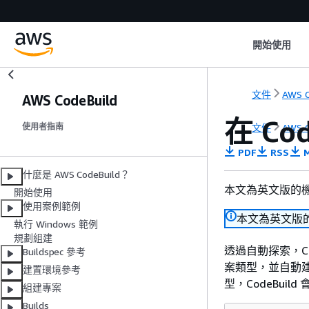
開始使用
文件
AWS C
AWS CodeBuild
在 Co
文件
AWS C
使用者指南
PDF
RSS
M
什麼是 AWS CodeBuild？
本文為英文版的
開始使用
使用案例範例
本文為英文版
執行 Windows 範例
規劃組建
透過自動探索，C
Buildspec 參考
案類型，並自動
建置環境參考
型，CodeBui
組建專案
Builds