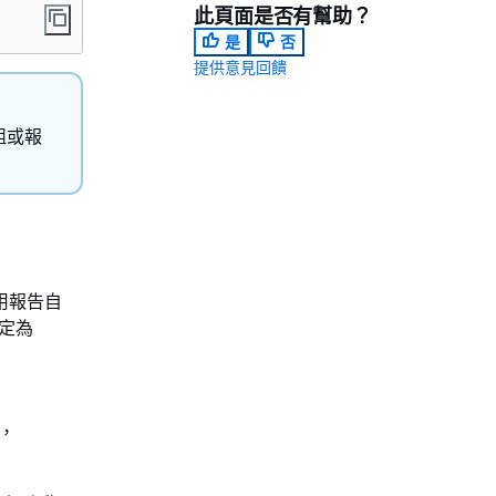
此頁面是否有幫助？
是
否
提供意見回饋
組或報
用報告自
定為
設，