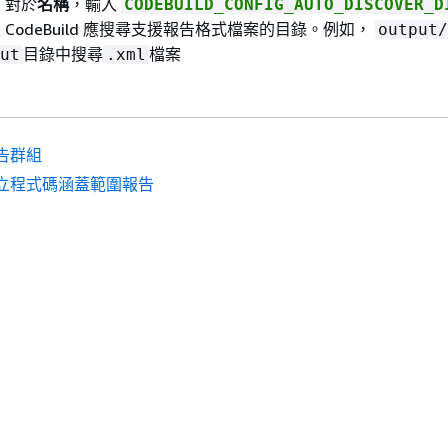
 對於
名稱
，輸入
CODEBUILD_CONFIG_AUTO_DISCOVER_D
 CodeBuild 應搜尋支援報告格式檔案的目錄。例如，
output/
目錄中搜尋
檔案
ut
.xml
告群組
立程式碼涵蓋範圍報告