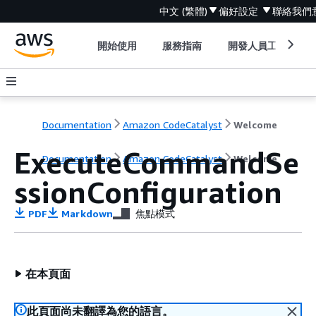
中文 (繁體)
偏好設定
聯絡我們
開始使用
服務指南
開發人員工具
Documentation
Amazon CodeCatalyst
Welcome
ExecuteCommandSe
Documentation
Amazon CodeCatalyst
Welcome
ssionConfiguration
PDF
Markdown
焦點模式
在本頁面
此頁面尚未翻譯為您的語言。