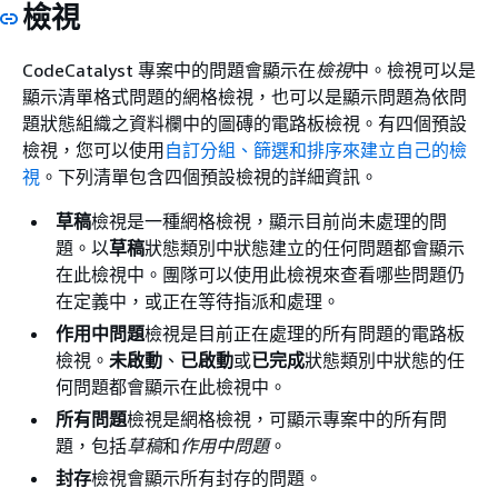
檢視
CodeCatalyst 專案中的問題會顯示在
檢視
中。檢視可以是
顯示清單格式問題的網格檢視，也可以是顯示問題為依問
題狀態組織之資料欄中的圖磚的電路板檢視。有四個預設
檢視，您可以使用
自訂分組、篩選和排序來建立自己的檢
視
。下列清單包含四個預設檢視的詳細資訊。
草稿
檢視是一種網格檢視，顯示目前尚未處理的問
題。以
草稿
狀態類別中狀態建立的任何問題都會顯示
在此檢視中。團隊可以使用此檢視來查看哪些問題仍
在定義中，或正在等待指派和處理。
作用中問題
檢視是目前正在處理的所有問題的電路板
檢視。
未啟動
、
已啟動
或
已完成
狀態類別中狀態的任
何問題都會顯示在此檢視中。
所有問題
檢視是網格檢視，可顯示專案中的所有問
題，包括
草稿
和
作用中問題
。
封存
檢視會顯示所有封存的問題。