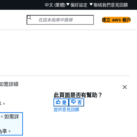
中文 (繁體)
偏好設定
聯絡我們
意見回饋
建立 AWS 帳戶
。如需詳細
此頁面是否有幫助？
是
否
準。
提供意見回饋
務。如需詳
為準。