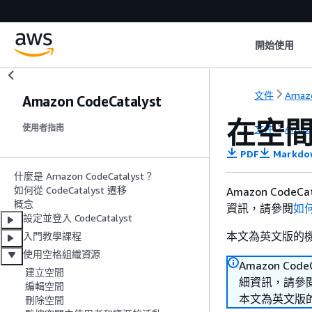
開始使用
文件
Amazo
Amazon CodeCatalyst
在空
文件
Amazo
使用者指南
PDF
Markdo
什麼是 Amazon CodeCatalyst？
如何從 CodeCatalyst 遷移
Amazon Co
概念
資訊，請參閱
如何
設定並登入 CodeCatalyst
本文為英文版的
入門教學課程
使用空格組織資源
Amazon C
建立空間
細資訊，請參
編輯空間
本文為英文版
刪除空間