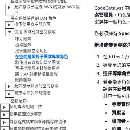
監控空間中使用者和資源的活動
允許存取已連線 AWS 的資源 AWS 帳
CodeCata
戶
案管理員
。角色
設定連線帳戶的 IAM 角色
案選擇一個角色
授予使用者空間許可
使用 團隊允許空間存取
您必須擁有
Spa
建立團隊
新增或變更專案
檢視團隊
授予團隊空間角色
在 https：//
在空間層級授予團隊專案角色
將使用者直接新增至團隊
導覽至您的
直接從團隊中移除使用者
選擇
專案角
將 SSO 群組新增至團隊
刪除團隊
若要變更角
允許機器資源的空間存取
請選擇
新增
管理空間的開發環境
其中一個可
空格配額
專案管
使用專案組織工作
貢獻者
-
使用藍圖設定專案
檢閱者
-
儲存程式碼並與來源儲存庫協作
唯讀
- 
使用開發環境撰寫和修改程式碼