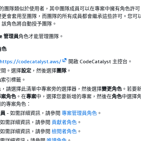
lyst 中的團隊類似於使用者，其中團隊成員可以在專案中擁有角色許
變更會套用至團隊，而團隊的所有成員都會繼承這些許可。您可
，該角色將自動授予團隊。
ce 管理員
角色才能管理團隊。
角色
https://codecatalyst.aws/
開啟 CodeCatalyst 主控台。
空間。選擇
設定
，然後選擇
團隊
。
色
索引標籤。
色，請選擇此清單中專案旁的選擇器，然後選擇
變更角色
。若要
專案角色
。在
專案
中，選擇您要新增的專案，然後在
角色
中選擇
用的專案角色：
理員
- 如需詳細資訊，請參閱
專案管理員角色
。
 如需詳細資訊，請參閱
貢獻者角色
。
 如需詳細資訊，請參閱
檢閱者角色
。
如需詳細資訊，請參閱
唯讀角色
。