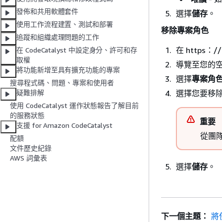
發佈和共用軟體套件
選擇
儲存
。
使用工作流程建置、測試和部署
移除專案角色
追蹤和組織處理問題的工作
在 https：//
在 CodeCatalyst 中設定身分、許可和存
取權
導覽至您的
將功能新增至具有擴充功能的專案
選擇
專案角
搜尋程式碼、問題、專案和使用者
選擇您要移
疑難排解
使用 CodeCatalyst 運作狀態報告了解目前
的服務狀態
重要
支援 for Amazon CodeCatalyst
從團
配額
文件歷史紀錄
AWS 詞彙表
選擇
儲存
。
下一個主題：
將