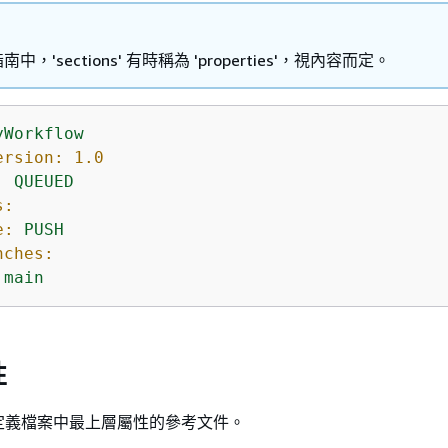
中，'sections' 有時稱為 'properties'，視內容而定。
yWorkflow
ersion:
1.0
:
QUEUED
s:
e:
PUSH
nches:
main
性
定義檔案中最上層屬性的參考文件。