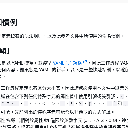
和慣例
程定義檔案的語法規則，以及此參考文件中所使用的命名慣例。
準則
是以 YAML 撰寫，並遵循
YAML 1.1 規格
，因此工作流程 YAM
何內容。如果您是 YAML 的新手，以下是一些快速準則，以確
碼。
：工作流程定義檔案區分大小寫，因此請務必使用本文件中顯示
建議在包含下列任何特殊字元的屬性值中使用引號或雙引號：
{
、
、
、、、＜、＞、
、
、
、
、、、
和
*
#
?
|
-
=
!
%
@
:
`
,
含引號，先前列出的特殊字元可能會以非預期的方式解譯。
屬性
名稱
（相對於屬性
值
) 僅限於英數字元 (a-z、A-Z、0-9)、連字
。不允許空格。您不能使用引號或雙引號在屬性名稱中啟用特殊字元