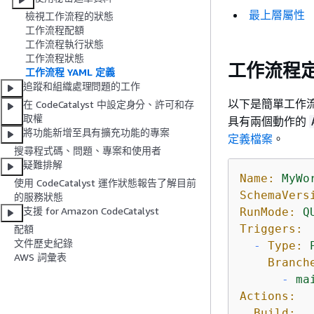
最上層屬性
檢視工作流程的狀態
工作流程配額
工作流程執行狀態
工作流程狀態
工作流程
工作流程 YAML 定義
追蹤和組織處理問題的工作
以下是簡單工作
在 CodeCatalyst 中設定身分、許可和存
取權
具有兩個動作的
將功能新增至具有擴充功能的專案
定義檔案
。
搜尋程式碼、問題、專案和使用者
疑難排解
Name:
MyWo
使用 CodeCatalyst 運作狀態報告了解目前
SchemaVers
的服務狀態
支援 for Amazon CodeCatalyst
RunMode:
Q
Triggers:
配額
文件歷史紀錄
-
Type:
AWS 詞彙表
Branch
-
ma
Actions:
Build: