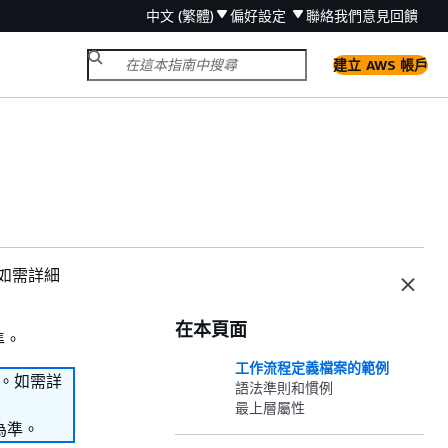
中文 (繁體)
偏好設定
聯絡我們
意見回饋
建立 AWS 帳戶
。如需詳細
在本頁面
準。
工作流程定義檔案的範例
務。如需詳
語法準則和慣例
最上層屬性
為準。