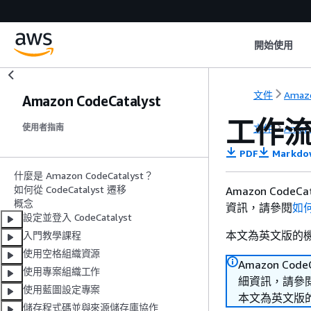
開始使用
文件
Amazo
Amazon CodeCatalyst
工作流
文件
Amazo
使用者指南
PDF
Markdo
什麼是 Amazon CodeCatalyst？
如何從 CodeCatalyst 遷移
Amazon Co
概念
資訊，請參閱
如何
設定並登入 CodeCatalyst
本文為英文版的
入門教學課程
使用空格組織資源
Amazon C
使用專案組織工作
細資訊，請參
使用藍圖設定專案
本文為英文版
儲存程式碼並與來源儲存庫協作