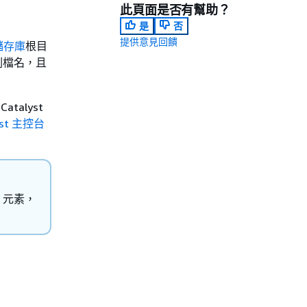
此頁面是否有幫助？
是
否
提供意見回饋
儲存庫
根目
 副檔名，且
alyst
yst 主控台
 元素，