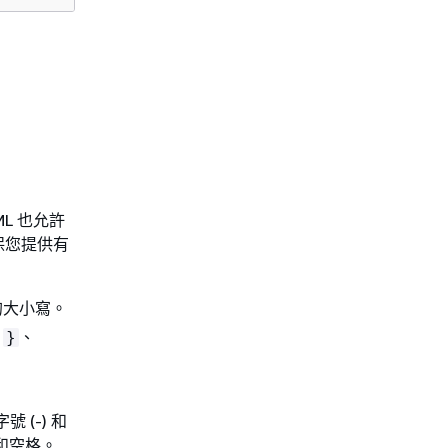
L 也允許
保您提供有
的大小寫。
、
、
}
號 (-) 和
和空格。