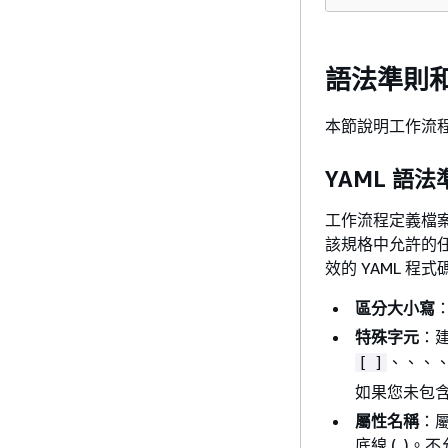
語法準則
本節說明工作流
YAML 語法
工作流程定義檔案
該規格中允許的任
效的 YAML 程式
區分大小寫
特殊字元
：
、、、
[
]
如果您未包
屬性名稱
：
底線 (_)