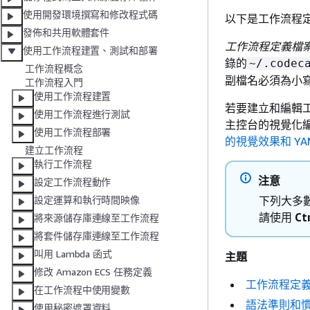
使用開發環境撰寫和修改程式碼
以下是工作流程
發佈和共用軟體套件
工作流程定義檔
使用工作流程建置、測試和部署
錄的
~/.codec
工作流程概念
副檔名必須為小
工作流程入門
使用工作流程建置
若要建立和編輯工作
使用工作流程進行測試
主控台的視覺化編
使用工作流程部署
的視覺效果和 YA
建立工作流程
執行工作流程
注意
設定工作流程動作
下列大多數
設定運算和執行時間映像
請使用
Ct
將來源儲存庫連線至工作流程
將套件儲存庫連線至工作流程
叫用 Lambda 函式
主題
修改 Amazon ECS 任務定義
工作流程定
在工作流程中使用變數
語法準則和
使用秘密遮罩資料