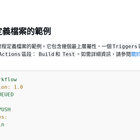
定義檔案的範例
流程定義檔案的範例。它包含幾個最上層屬性、一個
Triggers
區段：
和
。如需詳細資訊，請參閱
關
Actions
Build
Test
rkflow
ion:
1.0
UEUED
PUSH
es:
in