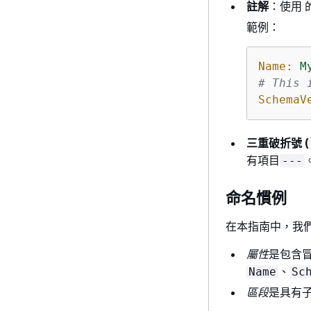
註解
：使用 
範例：
Name:
M
# This 
SchemaV
三重破折號 (
有項目
---
命名慣例
在本指南中，我
屬性
是包含冒
、
Name
Sc
區段
是具有