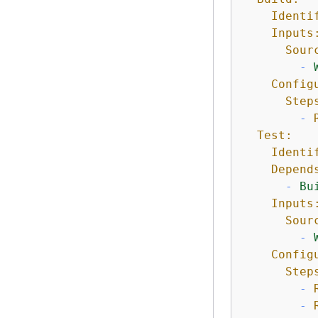
Identi
Inputs
Sour
-
Config
Step
-
Test:
Identi
Depend
-
Bu
Inputs
Sour
-
Config
Step
-
-