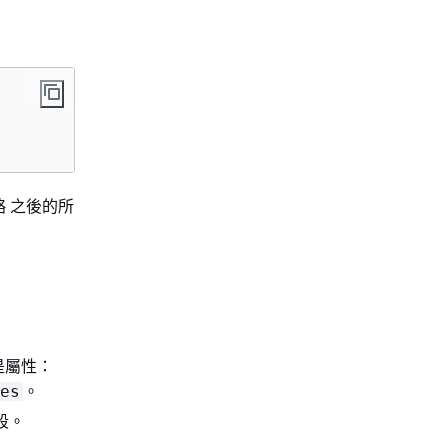
忽略 之後的所
是屬性：
。
es
段。