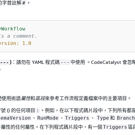
的字首註解
。
#
yWorkflow
is a comment.
ersion:
1.0
)
：請勿在 YAML 程式碼
中使用 。CodeCatalyst 會
---
---
。
們使用術語
屬性
和
區段
來參考工作流程定義檔案中的主要項目。
號 () 的任何項目
。例如，在以下程式碼片段中，下列所有都
:
、
、
、
和
hemaVersion
RunMode
Triggers
Type
Branch
子屬性的任何屬性。在下列程式碼片段中，有一個
區
Triggers