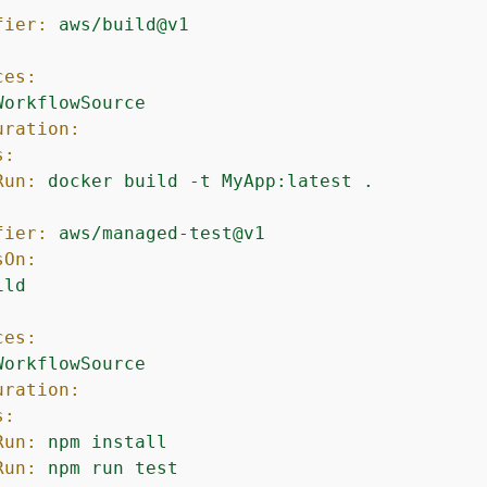
fier:
aws/build@v1
:
ces:
WorkflowSource
uration:
s:
Run:
docker
build
-t
MyApp:latest
.
fier:
aws/managed-test@v1
sOn:
ild
:
ces:
WorkflowSource
uration:
s:
Run:
npm
install
Run:
npm
run
test