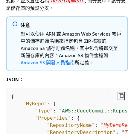
式碼，並放置在名為
, 的分支中，該分支
development
是儲存庫的預設分支。
注意
您可以使用 ARN 或 Amazon Web Services 帳戶
中的儲存貯體名稱來指定包含 ZIP 檔案的
Amazon S3 儲存貯體名稱，其中包含將遞交至
新儲存庫的內容。Amazon S3 物件金鑰如
Amazon S3 開發人員指南
所定義。
JSON：
{
"MyRepo"
: 
{
"Type"
: 
"AWS::CodeCommit::Reposit
"Properties"
: 
{
"RepositoryName"
: 
"
MyDemoRepo
"RepositoryDescription"
: 
"
Thi