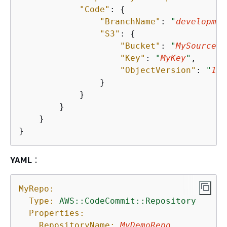
"Code"
: 
{
"BranchName"
: 
"
developmen
"S3"
: 
{
"Bucket"
: 
"
MySourceCo
"Key"
: 
"
MyKey
"
,

"ObjectVersion"
: 
"
1
"
                }

            }

        }

    }

}
YAML
：
MyRepo:
Type:
AWS::CodeCommit::Repository
Properties:
RepositoryName:
MyDemoRepo