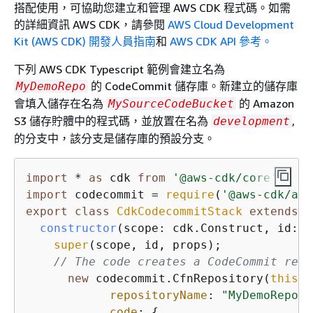
搭配使用，可協助您建立和管理 AWS CDK 程式碼。如需
的詳細資訊 AWS CDK，請參閱
AWS Cloud Development
Kit (AWS CDK) 開發人員指南
和
AWS CDK API 參考。
下列 AWS CDK Typescript 範例會建立名為
的 CodeCommit 儲存庫。新建立的儲存庫
MyDemoRepo
會填入儲存在名為
的 Amazon
MySourceCodeBucket
S3 儲存貯體中的程式碼，並放置在名為
,
development
的分支中，該分支是儲存庫的預設分支。
import
 * 
as
 cdk 
from
'@aws-cdk/core'
import
 codecommit = 
require
(
'@aws-cdk/aws
export
class
CdkCodecommitStack
extends
c
constructor
(
scope: cdk.Construct, id: 
s
super
(scope, id, props);

// The code creates a CodeCommit repo
new
 codecommit.CfnRepository(
this
, 
repositoryName
: 
"MyDemoRepo"
,

code
: 
{