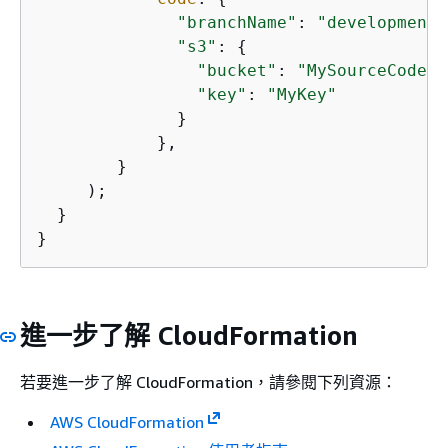
"branchName"
: 
"development"
"s3"
: 
{
"bucket"
: 
"MySourceCodeBu
"key"
: 
"MyKey"
              }

            },

        }

     );

  }

}
進一步了解 CloudFormation
若要進一步了解 CloudFormation，請參閱下列資源：
AWS CloudFormation