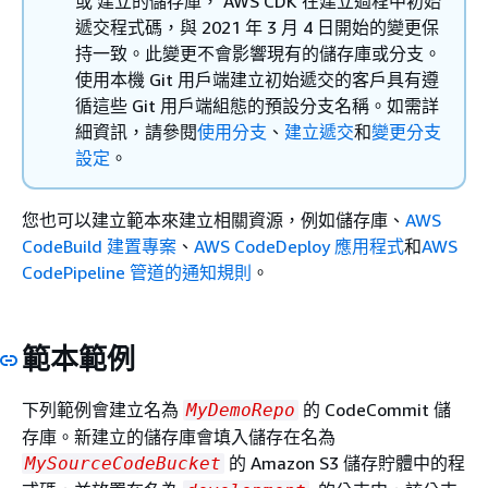
或 建立的儲存庫， AWS CDK 在建立過程中初始
遞交程式碼，與 2021 年 3 月 4 日開始的變更保
持一致。此變更不會影響現有的儲存庫或分支。
使用本機 Git 用戶端建立初始遞交的客戶具有遵
循這些 Git 用戶端組態的預設分支名稱。如需詳
細資訊，請參閱
使用分支
、
建立遞交
和
變更分支
設定
。
您也可以建立範本來建立相關資源，例如儲存庫、
AWS
CodeBuild 建置專案
、
AWS CodeDeploy 應用程式
和
AWS
CodePipeline 管道的
通知規則
。
範本範例
下列範例會建立名為
的 CodeCommit 儲
MyDemoRepo
存庫。新建立的儲存庫會填入儲存在名為
的 Amazon S3 儲存貯體中的程
MySourceCodeBucket