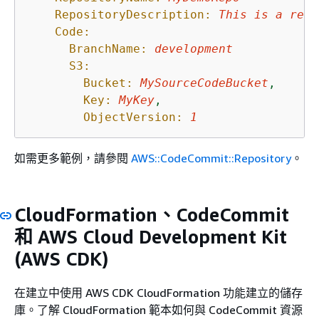
RepositoryDescription:
This
is
a
repo
Code:
BranchName:
development
S3:
Bucket:
MySourceCodeBucket
,
Key:
MyKey
,
ObjectVersion:
1
如需更多範例，請參閱
AWS::CodeCommit::Repository
。
CloudFormation、CodeCommit
和 AWS Cloud Development Kit
(AWS CDK)
在建立中使用 AWS CDK CloudFormation 功能建立的儲存
庫。了解 CloudFormation 範本如何與 CodeCommit 資源