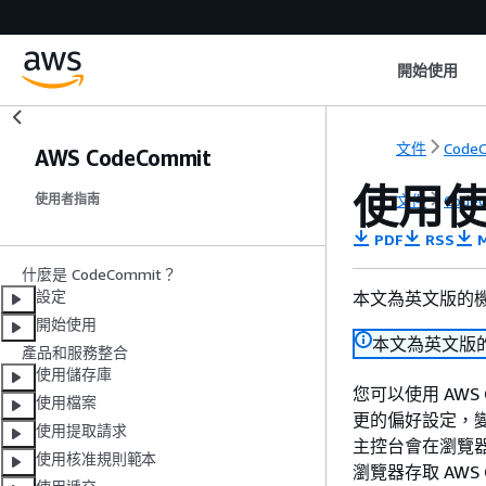
開始使用
文件
Code
AWS CodeCommit
使用
文件
Code
使用者指南
PDF
RSS
M
什麼是 CodeCommit？
設定
本文為英文版的
開始使用
本文為英文版
產品和服務整合
使用儲存庫
您可以使用 AWS
使用檔案
更的偏好設定，變
使用提取請求
主控台會在瀏覽器
使用核准規則範本
瀏覽器存取 AWS