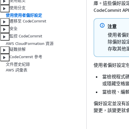
使用遞交
庫。這些偏好設定
使用分支
CodeCommit 
使用使用者偏好設定
遷移至 CodeCommit
注意
安全
使用者偏好
監控 CodeCommit
除偏好設
AWS CloudFormation 資源
存取其他瀏
疑難排解
CodeCommit 參考
文件歷史紀錄
使用者偏好設定
AWS 詞彙表
當檢視程式
或隱藏空格
當檢視、編
偏好設定並沒有
變更，該變更就