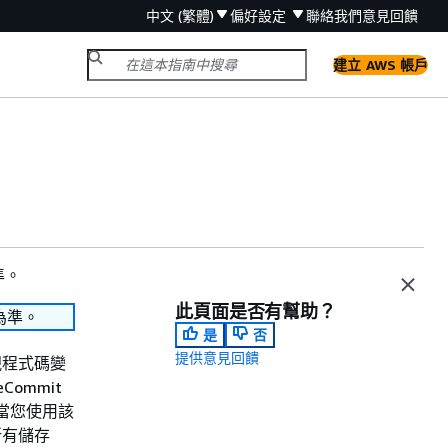
中文 (繁體)
偏好設定
聯絡我們
意見回饋
建立 AWS 帳戶
準。
此頁面是否有幫助？
為準。
是
否
提供意見回饋
視程式碼變
ommit
。當您使用該
所有儲存