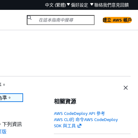
中文 (繁體)
偏好設定
聯絡我們
意見回饋
建立 AWS 帳戶
準。
為準。
相關資源
AWS CodeDeploy API 參考
AWS CLI的 命令AWS CodeDeploy
相同。下列資訊
SDK 與工具
訂版