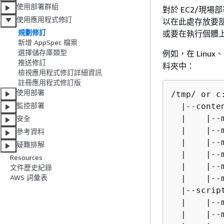
使用部署群組
對於 EC2/現
使用應用程式修訂
以在此處存放要部
規劃修訂
或要在執行個體
新增 AppSpec 檔案
選擇儲存庫類型
例如，在 Linux、m
推送修訂
料夾中：
檢視應用程式修訂詳細資訊
註冊應用程式修訂版
使用部署
/tmp/ or c
監控部署
  |--conten
  |    |--m
安全
  |    |--m
參考資料
  |    |--
疑難排解
  |    |--
Resources
  |    |--m
文件歷史紀錄
AWS 詞彙表
  |    |--m
  |--script
  |    |--m
  |    |--