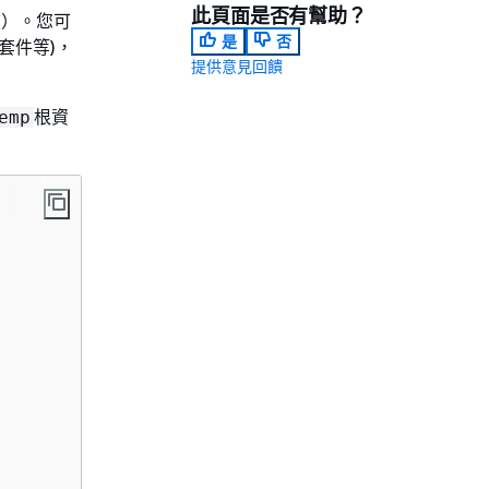
此頁面是否有幫助？
夾）。您可
是
否
套件等)，
提供意見回饋
根資
emp