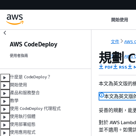
開始使用
文件
AWS C
AWS CodeDeploy
規劃 C
文件
AWS C
使用者指南
PDF
RSS
M
什麼是 CodeDeploy？
本文為英文版的
開始使用
產品和服務整合
本文為英文版
教學
使用 CodeDeploy 代理程式
妥善的規劃，能
使用執行個體
對於 AWS Lam
使用部署組態
並不適用。如需
使用應用程式