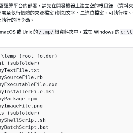
場部署運算平台的部署，請先在開發機器上建立空的根目錄 （資料
署至執行個體的來源檔案 (例如文字、二進位檔案、可執行檔、
上執行的指令碼。
acOS 或 Unix 的
根資料夾中，或在 Windows 的
/tmp/
c:\t
:\temp (root folder)

t (subfolder)

yTextFile.txt

ySourceFile.rb

myExecutableFile.exe

myInstallerFile.msi

yPackage.rpm

yImageFile.png

s (subfolder)

yShellScript.sh

myBatchScript.bat 
