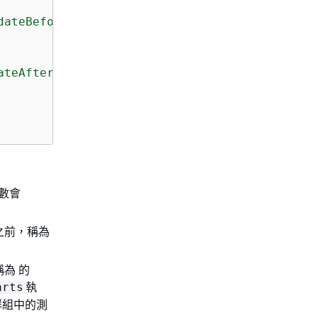
dateBeforeAllowingProductionTraffic"
ateAfterAllowingProductionTraffic"
函數會
量之前，稱為
。
稱為 的
執
arts
群組中的測