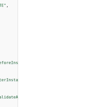
TE"
,

eforeInstall"
terInstall"
alidateAfterTestTrafficStarts"