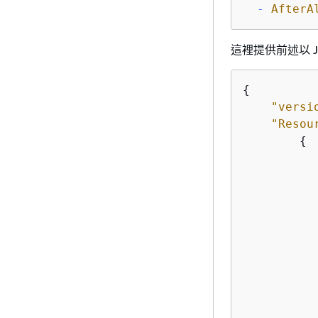
-
AfterA
這裡提供前述以 
{
"versi
"Resou
{
           