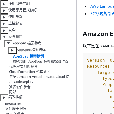
使用部署群組
AWS Lamb
使用應用程式修訂
EC2/現場部署
使用部署
監控部署
安全
Amazon 
參考資料
AppSpec 檔案參考
以下是在 YAML 
AppSpec 檔案結構
AppSpec 檔案範例
version:
0
驗證您的 AppSpec 檔案和檔案位置
Resources:
代理程式組態參考
CloudFormation 範本參考
-
Target
搭配 Amazon Virtual Private Cloud 使
Type
用 CodeDeploy
Prop
資源套件參考
Ta
配額
Lo
疑難排解
Resources
文件歷史紀錄
AWS 詞彙表