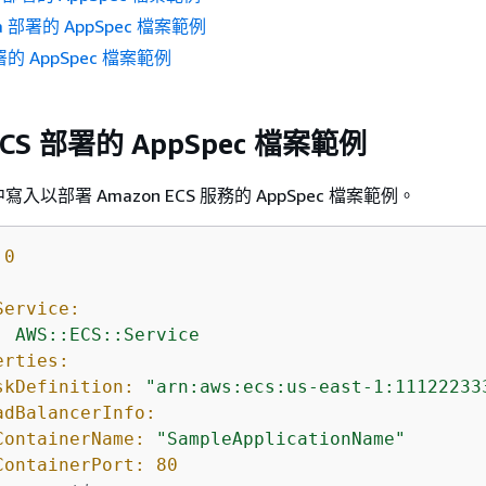
da 部署的 AppSpec 檔案範例
的 AppSpec 檔案範例
ECS 部署的 AppSpec 檔案範例
中寫入以部署 Amazon ECS 服務的 AppSpec 檔案範例。
.0
Service:
:
AWS::ECS::Service
erties:
skDefinition:
"arn:aws:ecs:us-east-1:11122233
adBalancerInfo:
ContainerName:
"SampleApplicationName"
ContainerPort:
80