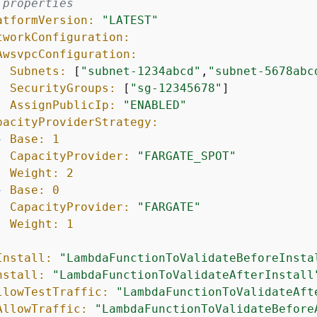
 properties
atformVersion:
"LATEST"
tworkConfiguration:
AwsvpcConfiguration:
Subnets:
 [
"subnet-1234abcd"
,
"subnet-5678abc
SecurityGroups:
 [
"sg-12345678"
]

AssignPublicIp:
"ENABLED"
pacityProviderStrategy:
-
Base:
1
CapacityProvider:
"FARGATE_SPOT"
Weight:
2
-
Base:
0
CapacityProvider:
"FARGATE"
Weight:
1
Install:
"LambdaFunctionToValidateBeforeInsta
nstall:
"LambdaFunctionToValidateAfterInstall
llowTestTraffic:
"LambdaFunctionToValidateAft
AllowTraffic:
"LambdaFunctionToValidateBefore