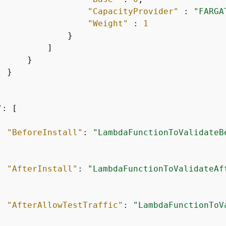
"CapacityProvider"
 : 
"FARGA
"Weight"
 : 
1
             }

         ]

      }               

 }

"
: [

"BeforeInstall"
: 
"LambdaFunctionToValidateB
"AfterInstall"
: 
"LambdaFunctionToValidateAf
"AfterAllowTestTraffic"
: 
"LambdaFunctionToV