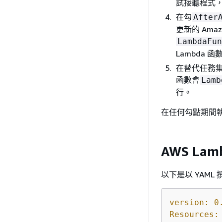
試接聽程式
在勾
After
更新的 Ama
LambdaFun
Lambda 函
在替代任務集上
函數會
Lamb
行。
在任何勾點期間執
AWS Lam
以下是以 YAML 
version:
0
Resources: