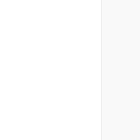
          
          
           
           
           