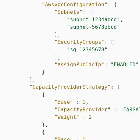
"AwsvpcConfiguration"
: 
{
"Subnets"
: [

"subnet-1234abcd"
,

"subnet-5678abcd"
                  ],

"SecurityGroups"
: [

"sg-12345678"
                  ],

"AssignPublicIp"
: 
"ENABLED"
             }

         },

"CapacityProviderStrategy"
: [

{
"Base"
 : 
1
,

"CapacityProvider"
 : 
"FARGA
"Weight"
 : 
2
             },

{
"Base"
 : 
0
,
