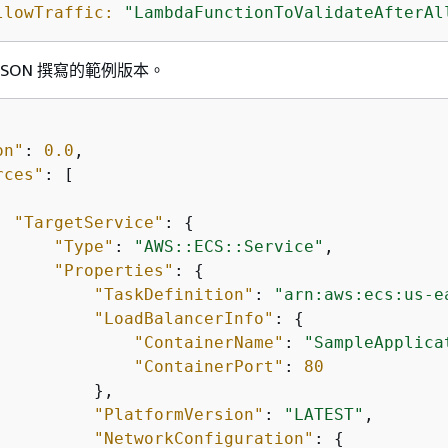
llowTraffic:
"LambdaFunctionToValidateAfterAl
JSON 撰寫的範例版本。
on"
: 
0.0
,

rces"
: [

"TargetService"
: 
{
"Type"
: 
"AWS::ECS::Service"
,

"Properties"
: 
{
"TaskDefinition"
: 
"arn:aws:ecs:us-e
"LoadBalancerInfo"
: 
{
"ContainerName"
: 
"SampleApplica
"ContainerPort"
: 
80
         },

"PlatformVersion"
: 
"LATEST"
,

"NetworkConfiguration"
: 
{