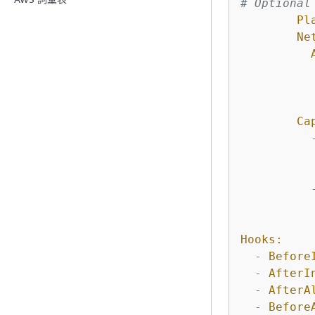
# Optional
Pl
Ne
Ca
Hooks:
-
Before
-
AfterI
-
AfterA
-
Before