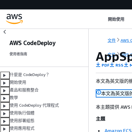
開始使用
文件
AWS C
AWS CodeDeploy
AppS
文件
AWS C
使用者指南
PDF
RSS
M
什麼是 CodeDeploy？
本文為英文版的
開始使用
產品和服務整合
本文為英文版
教學
使用 CodeDeploy 代理程式
本主題提供 AWS 
使用執行個體
主題
使用部署組態
使用應用程式
Amazon EC