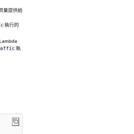
流量提供給
執行的
ic
ambda
執
affic