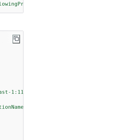
lowingProductionTraffic"
ast-1:111222333444:task-definition/my-task-de
tionName"
,
