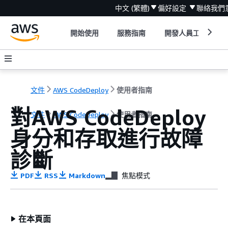
中文 (繁體)
偏好設定
聯絡我們
開始使用
服務指南
開發人員工具
文件
AWS CodeDeploy
使用者指南
對AWS CodeDeploy
文件
AWS CodeDeploy
使用者指南
身分和存取進行故障
診斷
PDF
RSS
Markdown
焦點模式
在本頁面