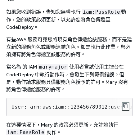
如果您收到錯誤，告知您無權執行
動
iam:PassRole
作，您的政策必須更新，以允許您將角色傳遞至
CodeDeploy。
有些AWS 服務可讓您將現有角色傳遞給該服務，而不是建
立新的服務角色或服務連結角色。如需執行此作業，您必
須擁有將角色傳遞至該服務的許可。
當名為 的 IAM
使用者嘗試使用主控台在
marymajor
CodeDeploy 中執行動作時，會發生下列範例錯誤。但
是，動作請求服務具備服務角色授予的許可。Mary 沒有
將角色傳遞給服務的許可。
User: arn:aws:iam::123456789012:user/
mary
在這種情況下，Mary 的政策必須更新，允許她執行
動作。
iam:PassRole