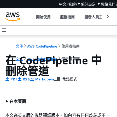
中文 (繁體)
偏好設定
聯絡我們
開始使用
服務指南
開發人員工具
文件
AWS CodePipeline
使用者指南
在 CodePipeline 中
文件
AWS CodePipeline
使用者指南
刪除管道
PDF
RSS
Markdown
焦點模式
在本頁面
本文為英文版的機器翻譯版本，如內容有任何歧義或不一