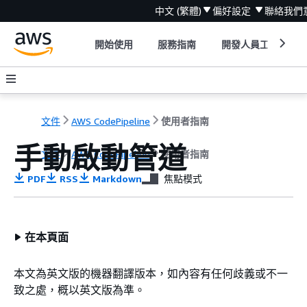
中文 (繁體)
偏好設定
聯絡我們
開始使用
服務指南
開發人員工具
文件
AWS CodePipeline
使用者指南
手動啟動管道
文件
AWS CodePipeline
使用者指南
PDF
RSS
Markdown
焦點模式
在本頁面
本文為英文版的機器翻譯版本，如內容有任何歧義或不一
致之處，概以英文版為準。