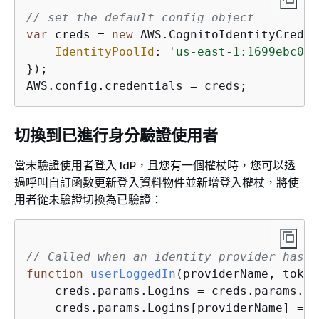
// set the default config object
var
 creds = 
new
 AWS.CognitoIdentityCreden
IdentityPoolId
: 
'us-east-1:1699ebc0-7
});

AWS.config.credentials = creds;
切換到已進行身分驗證使用者
當未驗證使用者登入 IdP，且您有一個權杖時，您可以透
過呼叫自訂函數更新登入資料物件並新增登入權杖，將使
用者從未驗證切換為已驗證：
// Called when an identity provider has a
function
userLoggedIn
(
providerName, token
    creds.params.Logins = creds.params.Lo
    creds.params.Logins[providerName] = t