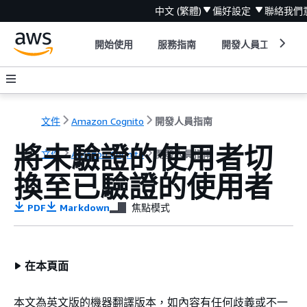
中文 (繁體)
偏好設定
聯絡我們
開始使用
服務指南
開發人員工具
文件
Amazon Cognito
開發人員指南
將未驗證的使用者切
文件
Amazon Cognito
開發人員指南
換至已驗證的使用者
PDF
Markdown
焦點模式
在本頁面
本文為英文版的機器翻譯版本，如內容有任何歧義或不一