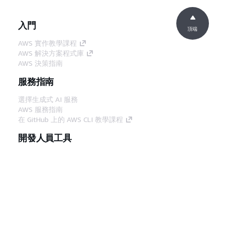
入門
頂端
AWS 實作教學課程
AWS 解決方案程式庫
AWS 決策指南
服務指南
選擇生成式 AI 服務
AWS 服務指南
在 GitHub 上的 AWS CLI 教學課程
開發人員工具
AWS 程式碼範例庫
AWS CLI
AWS 建構家中心
AWS 開發人員工具部落格
實用的連結
下載 AWS 文件 MCP 伺服器