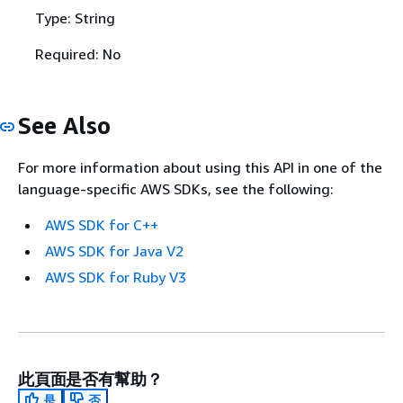
Type: String
Required: No
See Also
For more information about using this API in one of the
language-specific AWS SDKs, see the following:
AWS SDK for C++
AWS SDK for Java V2
AWS SDK for Ruby V3
此頁面是否有幫助？
是
否