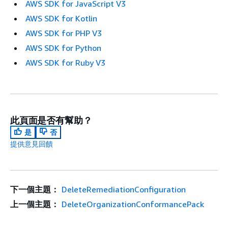
AWS SDK for JavaScript V3
AWS SDK for Kotlin
AWS SDK for PHP V3
AWS SDK for Python
AWS SDK for Ruby V3
此頁面是否有幫助？
是
否
提供意見回饋
下一個主題：
DeleteRemediationConfiguration
上一個主題：
DeleteOrganizationConformancePack