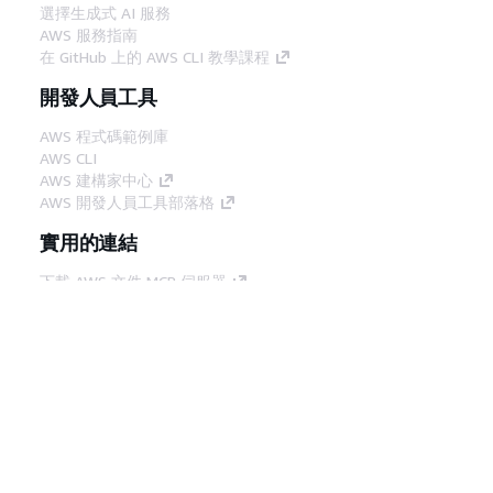
選擇生成式 AI 服務
AWS 服務指南
在 GitHub 上的 AWS CLI 教學課程
開發人員工具
AWS 程式碼範例庫
AWS CLI
AWS 建構家中心
AWS 開發人員工具部落格
實用的連結
下載 AWS 文件 MCP 伺服器
登入 AWS Console
AWS re:Post
隱私權
網站條款
Cookie 偏好設定
©
2026, Amazon Web Services, Inc.或其附屬公司。保留
中文 (繁體)
所有權利。