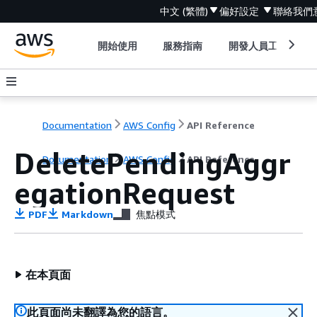
中文 (繁體)
偏好設定
聯絡我們
開始使用
服務指南
開發人員工具
Documentation
AWS Config
API Reference
DeletePendingAggr
Documentation
AWS Config
API Reference
egationRequest
PDF
Markdown
焦點模式
在本頁面
此頁面尚未翻譯為您的語言。