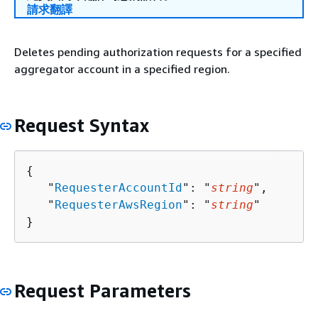
請求翻譯
Deletes pending authorization requests for a specified
aggregator account in a specified region.
Request Syntax
{
   "
RequesterAccountId
": "
string
",

   "
RequesterAwsRegion
": "
string
"

}
Request Parameters