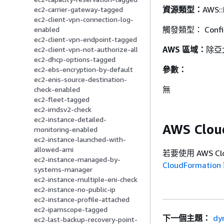
資源類型：
AWS::
ec2-carrier-gateway-tagged
ec2-client-vpn-connection-log-
觸發類型： Config
enabled
ec2-client-vpn-endpoint-tagged
AWS 區域：
除亞
ec2-client-vpn-not-authorize-all
ec2-dhcp-options-tagged
參數：
ec2-ebs-encryption-by-default
ec2-enis-source-destination-
無
check-enabled
ec2-fleet-tagged
ec2-imdsv2-check
ec2-instance-detailed-
AWS Clo
monitoring-enabled
ec2-instance-launched-with-
allowed-ami
若要使用 AWS Cl
ec2-instance-managed-by-
CloudFormati
systems-manager
ec2-instance-multiple-eni-check
ec2-instance-no-public-ip
ec2-instance-profile-attached
ec2-ipamscope-tagged
下一個主題：
dy
ec2-last-backup-recovery-point-