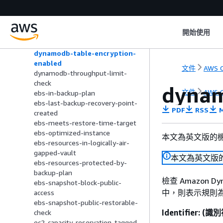
dynamodb-resources-protected-
by-backup-plan
dynamodb-table-deletion-
開始使用
protection-enabled
dynamodb-table-encrypted-kms
dynamodb-table-encryption-
enabled
文件
AWS C
dynamodb-throughput-limit-
check
dynam
文件
AWS C
ebs-in-backup-plan
ebs-last-backup-recovery-point-
PDF
RSS
M
created
ebs-meets-restore-time-target
ebs-optimized-instance
本文為英文版的
ebs-resources-in-logically-air-
gapped-vault
本文為英文版
ebs-resources-protected-by-
backup-plan
檢查 Amazon
ebs-snapshot-block-public-
中，則表示規則為 
access
ebs-snapshot-public-restorable-
Identifier: (識
check
ec2-capacity-reservation-tagged