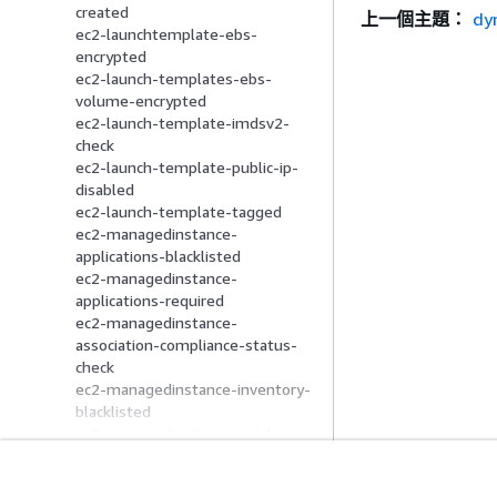
created
上一個主題：
dy
ec2-launchtemplate-ebs-
encrypted
ec2-launch-templates-ebs-
volume-encrypted
ec2-launch-template-imdsv2-
check
ec2-launch-template-public-ip-
disabled
ec2-launch-template-tagged
ec2-managedinstance-
applications-blacklisted
ec2-managedinstance-
applications-required
ec2-managedinstance-
association-compliance-status-
check
ec2-managedinstance-inventory-
blacklisted
ec2-managedinstance-patch-
compliance-status-check
ec2-managedinstance-platform-