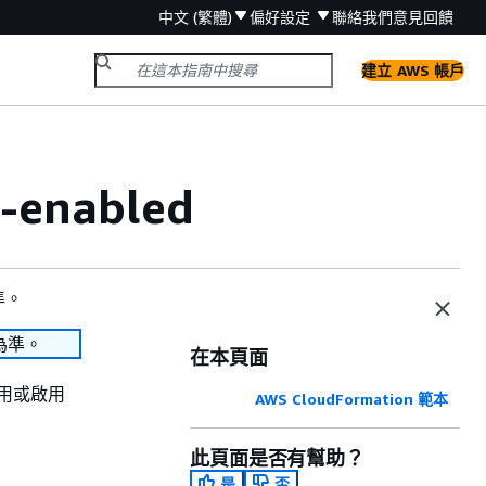
中文 (繁體)
偏好設定
聯絡我們
意見回饋
建立 AWS 帳戶
-enabled
準。
為準。
在本頁面
啟用或啟用
AWS CloudFormation 範本
此頁面是否有幫助？
是
否