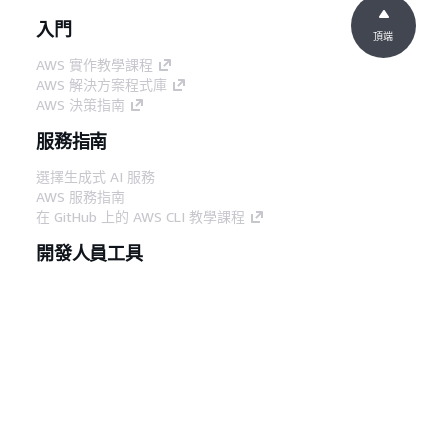
入門
頂端
AWS 實作教學課程
AWS 解決方案程式庫
AWS 決策指南
服務指南
選擇生成式 AI 服務
AWS 服務指南
在 GitHub 上的 AWS CLI 教學課程
開發人員工具
AWS 程式碼範例庫
AWS CLI
AWS 建構家中心
AWS 開發人員工具部落格
實用的連結
下載 AWS 文件 MCP 伺服器
登入 AWS Console