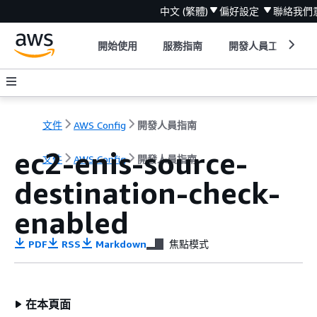
中文 (繁體)
偏好設定
聯絡我們
開始使用
服務指南
開發人員工具
文件
AWS Config
開發人員指南
ec2-enis-source-
文件
AWS Config
開發人員指南
destination-check-
enabled
PDF
RSS
Markdown
焦點模式
在本頁面