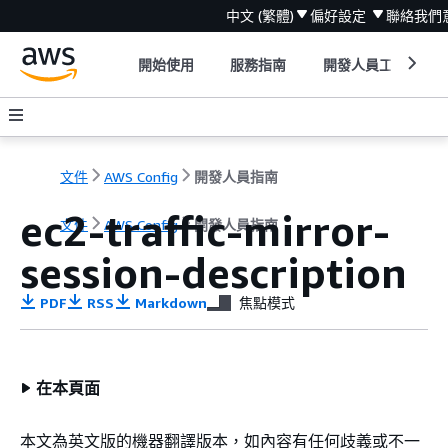
中文 (繁體)
偏好設定
聯絡我們
開始使用
服務指南
開發人員工具
文件
AWS Config
開發人員指南
ec2-traffic-mirror-
文件
AWS Config
開發人員指南
session-description
PDF
RSS
Markdown
焦點模式
在本頁面
本文為英文版的機器翻譯版本，如內容有任何歧義或不一