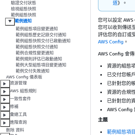
道
》。
驗證交付狀態
檢視組態快照
範例組態快照
您可以設定 AWS
範例通知
您可以收到傳送至您
範例組態項目變更通知
評估您的自訂或
範例組態歷史記錄交付通知
範例組態快照交付已啟動通知
AWS Config
。
範例組態快照交付通知
範例合規性變更通知
AWS Config
範例規則評估已啟動通知
範例大型組態項目變更通知
資源的組態
範例交付失敗通知
已交付您帳
AWS Config 儀表板
已針對您的
資源管理
AWS 組態規則
資源的合規
一致性套件
已針對您的
修補
AWS Con
彙總工具
主題
進階查詢
刪除 資料
範例組態項