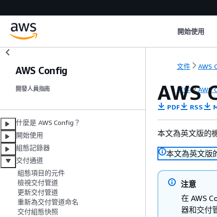
開始使用
文件
AWS C
AWS Config
AWS 
文件
AWS C
開發人員指南
PDF
RSS
M
什麼是 AWS Config？
本文為英文版的
開始使用
組態記錄器
本文為英文版
交付通道
組態項目的元件
檢視交付管道
注意
更新交付管道
在 AWS 
重新為交付管道命名
器和交付
交付組態快照