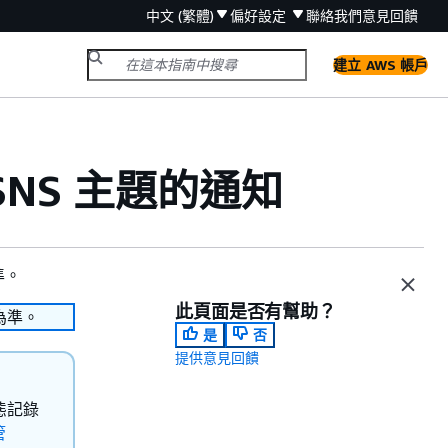
中文 (繁體)
偏好設定
聯絡我們
意見回饋
建立 AWS 帳戶
n SNS 主題的通知
準。
此頁面是否有幫助？
為準。
是
否
提供意見回饋
組態記錄
管