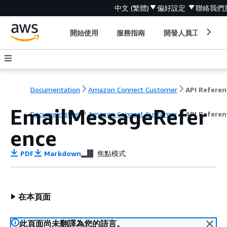
中文 (繁體)
偏好設定
聯絡我們
開始使用
服務指南
開發人員工具
Documentation
Amazon Connect Customer
API Referen
EmailMessageRefer
Documentation
Amazon Connect Customer
API Referen
ence
PDF
Markdown
焦點模式
在本頁面
此頁面尚未翻譯為您的語言。