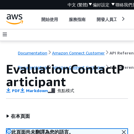
中文 (繁體)
偏好設定
聯絡我們
開始使用
服務指南
開發人員工具
Documentation
Amazon Connect Customer
API Referen
EvaluationContactP
Documentation
Amazon Connect Customer
API Referen
articipant
PDF
Markdown
焦點模式
在本頁面
此頁面尚未翻譯為您的語言。