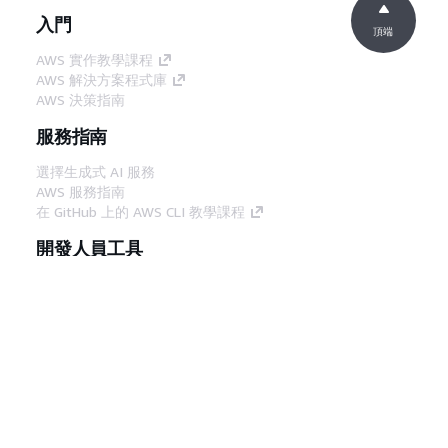
入門
頂端
AWS 實作教學課程
AWS 解決方案程式庫
AWS 決策指南
服務指南
選擇生成式 AI 服務
AWS 服務指南
在 GitHub 上的 AWS CLI 教學課程
開發人員工具
AWS 程式碼範例庫
AWS CLI
AWS 建構家中心
AWS 開發人員工具部落格
實用的連結
下載 AWS 文件 MCP 伺服器
登入 AWS Console