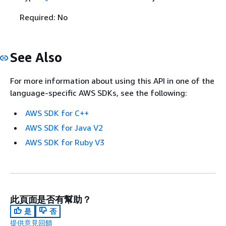
Required: No
See Also
For more information about using this API in one of the
language-specific AWS SDKs, see the following:
AWS SDK for C++
AWS SDK for Java V2
AWS SDK for Ruby V3
此頁面是否有幫助？
是
否
提供意見回饋