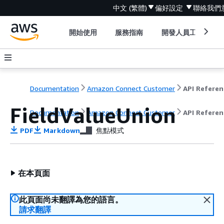
中文 (繁體)
偏好設定
聯絡我們
開始使用
服務指南
開發人員工具
Documentation
Amazon Connect Customer
API Referen
FieldValueUnion
Documentation
Amazon Connect Customer
API Referen
PDF
Markdown
焦點模式
在本頁面
此頁面尚未翻譯為您的語言。
請求翻譯