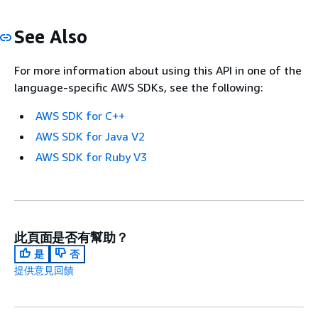
See Also
For more information about using this API in one of the
language-specific AWS SDKs, see the following:
AWS SDK for C++
AWS SDK for Java V2
AWS SDK for Ruby V3
此頁面是否有幫助？
是
否
提供意見回饋